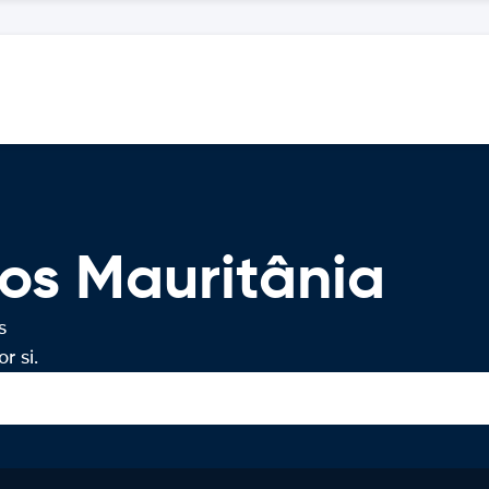
os Mauritânia
s
r si.