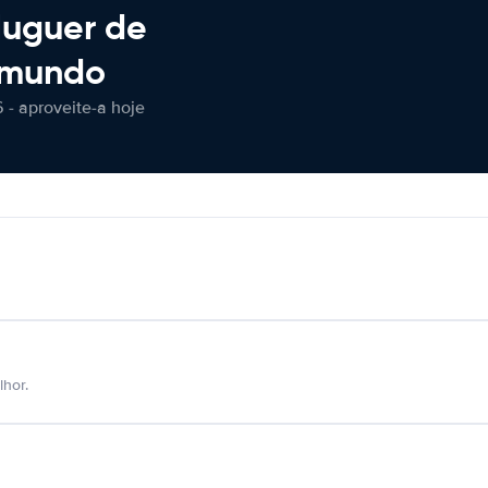
luguer de
 mundo
 - aproveite-a hoje
hor.