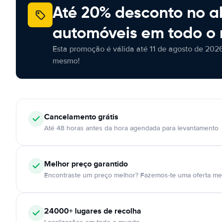
Até 20% desconto no a
automóveis em todo o
Esta promoção é válida até 11 de agosto de 2026
mesmo!
Cancelamento
grátis
Até 48 horas antes da hora agendada para levantamento
Melhor preço garantido
Encontraste um preço melhor? Fazemos-te uma oferta mel
24000+
lugares de recolha