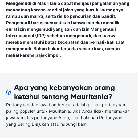
Mengemudi di Mauritania dapat menjadi pengalaman yang
menantang karena kondisi jalan yang buruk, kurangnya
rambu dan marka, serta risiko pencurian dan bandit.
Pengemudi harus memastikan bahwa mereka memiliki
surat izin mengemudi yang sah dan Izin Mengemudi
Internasional (IDP) sebelum mengemudi, dan bahwa
mereka mematuhi batas kecepatan dan berhati-hati saat
mengemudi. Bahan bakar tersedia secara luas, namun
mahal karena pajak impor.
Apa yang kebanyakan orang
ketahui tentang Mauritania?
Pertanyaan dan jawaban berikut adalah pilihan pertanyaan
paling populer untuk Mauritania. Jika Anda tidak menemukan
jawaban atas pertanyaan Anda, lihat halaman Pertanyaan
yang Sering Diajukan atau hubungi kami.