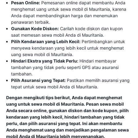
Pesan Online:
Pemesanan online dapat membantu Anda
menghemat uang untuk sewa mobil di Mauritania, karena
Anda dapat membandingkan harga dan menemukan
penawaran terbaik.
Gunakan Kode Diskon:
Carilah kode diskon dan kupon
saat memesan sewa mobil Anda di Mauritania.
Pilih Kendaraan yang Lebih Kecil:
Pertimbangkan untuk
menyewa kendaraan yang lebih kecil untuk menghemat
uang sewa mobil di Mauritania.
Hindari Ekstra yang Tidak Perlu:
Hindari membayar
tambahan yang tidak perlu seperti GPS atau asuransi
tambahan.
Pilih Asuransi yang Tepat:
Pastikan memilih asuransi yang
tepat untuk sewa mobil Anda di Mauritania.
Dengan mengikuti tips berikut, Anda dapat menghemat
uang untuk sewa mobil di Mauritania. Pesan sewa mobil
Anda secara online, gunakan diskon dan kode kupon, pilih
kendaraan yang lebih kecil, hindari tambahan yang tidak
perlu, dan pilih asuransi yang tepat. Ini akan membantu
Anda menghemat uang dan menjadikan pengalaman sewa
mobil Anda di Mauritania lebih menyenangkan.