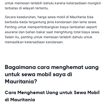
untuk memesan terlebih dahulu karena ketersediaan mungkin
terbatas di wilayah tertentu.
Secara keseluruhan, harga sewa mobil di Mauritania bisa
berbeda-beda tergantung jenis kendaraan dan lama sewa.
Penting untuk mempertimbangkan biaya tambahan seperti
asuransi dan bahan bakar saat menghitung total biaya sewa.
Selain itu, penting untuk memesan terlebih dahulu untuk
memastikan ketersediaan kendaraan.
Bagaimana cara menghemat uang
untuk sewa mobil saya di
Mauritania?
Cara Menghemat Uang untuk Sewa Mobil
di Mauritania