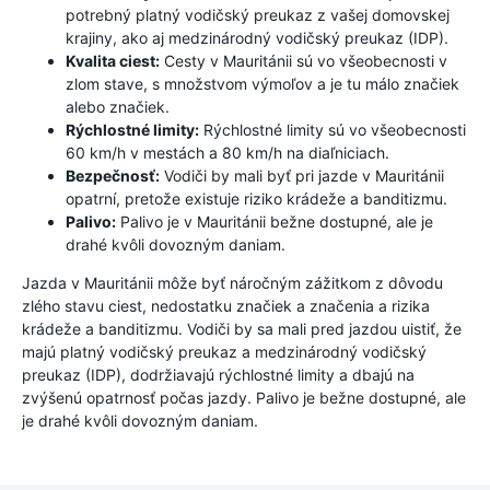
potrebný platný vodičský preukaz z vašej domovskej
krajiny, ako aj medzinárodný vodičský preukaz (IDP).
Kvalita ciest:
Cesty v Mauritánii sú vo všeobecnosti v
zlom stave, s množstvom výmoľov a je tu málo značiek
alebo značiek.
Rýchlostné limity:
Rýchlostné limity sú vo všeobecnosti
60 km/h v mestách a 80 km/h na diaľniciach.
Bezpečnosť:
Vodiči by mali byť pri jazde v Mauritánii
opatrní, pretože existuje riziko krádeže a banditizmu.
Palivo:
Palivo je v Mauritánii bežne dostupné, ale je
drahé kvôli dovozným daniam.
Jazda v Mauritánii môže byť náročným zážitkom z dôvodu
zlého stavu ciest, nedostatku značiek a značenia a rizika
krádeže a banditizmu. Vodiči by sa mali pred jazdou uistiť, že
majú platný vodičský preukaz a medzinárodný vodičský
preukaz (IDP), dodržiavajú rýchlostné limity a dbajú na
zvýšenú opatrnosť počas jazdy. Palivo je bežne dostupné, ale
je drahé kvôli dovozným daniam.