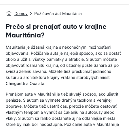
Domov
Požičovňa áut Mauritánia
Prečo si prenajať auto v krajine
Mauritánia?
Mauritánia je úžasná krajina s nekonečnými možnosťami
objavovania. Požičanie auta je najlepší spôsob, ako sa dostať
okolo a užiť si všetky pamiatky a atrakcie. S autom môžete
objavovať rozmanitú krajinu, od úžasnej púšte Sahara až po
sviežu zelenú savanu. Môžete tiež preskúmať jedinečnú
kultúru a architektúru krajiny vrátane starobylých miest
Chinguetti a Oualata.
Prenájom auta v Mauritánii je tiež skvelý spôsob, ako ušetriť
peniaze. S autom sa vyhnete drahým taxíkom a verejnej
doprave. Môžete tiež ušetriť čas, pretože môžete cestovať
vlastným tempom a vyhnúť sa čakaniu na autobusy alebo
vlaky. S autom sa ľahko dostanete aj na odľahlejšie miesta,
ktoré by inak boli nedostupné. Požičanie auta v Mauritánii je