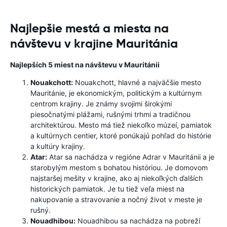
Najlepšie mestá a miesta na
návštevu v krajine Mauritánia
Najlepších 5 miest na návštevu v Mauritánii
Nouakchott:
Nouakchott, hlavné a najväčšie mesto
Mauritánie, je ekonomickým, politickým a kultúrnym
centrom krajiny. Je známy svojimi širokými
piesočnatými plážami, rušnými trhmi a tradičnou
architektúrou. Mesto má tiež niekoľko múzeí, pamiatok
a kultúrnych centier, ktoré ponúkajú pohľad do histórie
a kultúry krajiny.
Atar:
Atar sa nachádza v regióne Adrar v Mauritánii a je
starobylým mestom s bohatou históriou. Je domovom
najstaršej mešity v krajine, ako aj niekoľkých ďalších
historických pamiatok. Je tu tiež veľa miest na
nakupovanie a stravovanie a nočný život v meste je
rušný.
Nouadhibou:
Nouadhibou sa nachádza na pobreží