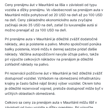
Ceny prenájmu áut v Mauritánii sa líšia v závislosti od typu
vozidla a dĺžky prenájmu. Vo všeobecnosti sa prenájom auta v
Mauritánii môže pohybovať od 20 USD na deň až po 100 USD
na deň. Ceny základného ekonomického auta zvyčajne
začínajú okolo 35 USD na deň, zatiaľ čo luxusnejšie autá si
možno prenajať až za 100 USD na deň.
Pri prenájme auta v Mauritánii je dôležité zvážiť dodatočné
náklady, ako je poistenie a palivo. Mnoho spoločností ponúka
balíky poistenia, ktoré môžu k dennej sadzbe pridať ďalšie
náklady. Väčšina autopožičovní navyše účtuje palivo, takže
pri výpočte celkových nákladov na prenájom je dôležité
zohľadniť náklady na palivo.
Pri rezervácii požičovne áut v Mauritánii je tiež dôležité zvážiť
dostupnosť vozidiel. Vzhľadom na obmedzenú infraštruktúru
krajiny je často ťažké nájsť široký výber vozidiel. Okrem toho
je dôležité rezervovať vopred, pretože dostupnosť môže byť v
určitých oblastiach obmedzená.
Celkovo sa ceny za prenájom auta v Mauritánii môžu líšiť v
závislosti od typu vozidla a dĺžky prenájmu. Pri výpočte