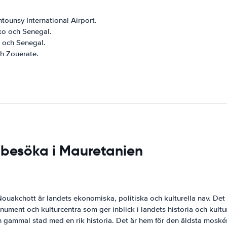
tounsy International Airport.
ko och Senegal.
i och Senegal.
ch Zouerate.
t besöka i Mauretanien
uakchott är landets ekonomiska, politiska och kulturella nav. Det ä
onument och kulturcentra som ger inblick i landets historia och kultur
 gammal stad med en rik historia. Det är hem för den äldsta moskén i