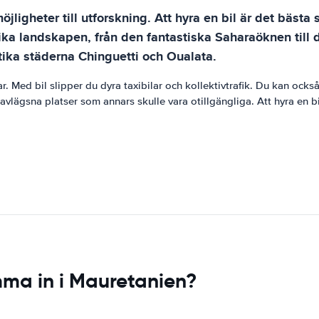
ligheter till utforskning. Att hyra en bil är det bästa s
lika landskapen, från den fantastiska Saharaöknen til
ntika städerna Chinguetti och Oualata.
r. Med bil slipper du dyra taxibilar och kollektivtrafik. Du kan ocks
vlägsna platser som annars skulle vara otillgängliga. Att hyra en bil
mma in i Mauretanien?