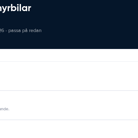
hyrbilar
26 - passa på redan
dande.