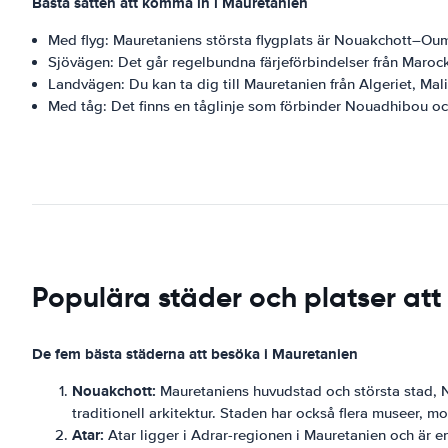
Bästa sätten att komma in i Mauretanien
Med flyg: Mauretaniens största flygplats är Nouakchott–Oum
Sjövägen: Det går regelbundna färjeförbindelser från Maroc
Landvägen: Du kan ta dig till Mauretanien från Algeriet, Mal
Med tåg: Det finns en tåglinje som förbinder Nouadhibou o
Populära städer och platser at
De fem bästa städerna att besöka i Mauretanien
Nouakchott:
Mauretaniens huvudstad och största stad, No
traditionell arkitektur. Staden har också flera museer, m
Atar:
Atar ligger i Adrar-regionen i Mauretanien och är en