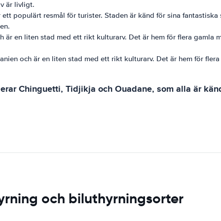
är livligt.
tt populärt resmål för turister. Staden är känd för sina fantastiska 
en.
h är en liten stad med ett rikt kulturarv. Det är hem för flera gamla
nien och är en liten stad med ett rikt kulturarv. Det är hem för fle
ar Chinguetti, Tidjikja och Ouadane, som alla är kända
rning och biluthyrningsorter