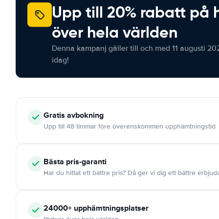
Upp till 20% rabatt på 
över hela världen
Denna kampanj gäller till och med 11 augusti 20
idag!
Gratis
avbokning
Upp till 48 timmar före överenskommen upphämtningstid
Bästa pris-garanti
Har du hittat ett bättre pris? Då ger vi dig ett bättre erbju
24000+
upphämtningsplatser