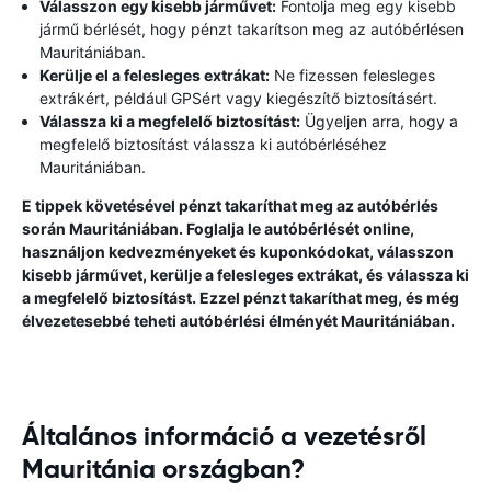
Válasszon egy kisebb járművet:
Fontolja meg egy kisebb
jármű bérlését, hogy pénzt takarítson meg az autóbérlésen
Mauritániában.
Kerülje el a felesleges extrákat:
Ne fizessen felesleges
extrákért, például GPSért vagy kiegészítő biztosításért.
Válassza ki a megfelelő biztosítást:
Ügyeljen arra, hogy a
megfelelő biztosítást válassza ki autóbérléséhez
Mauritániában.
E tippek követésével pénzt takaríthat meg az autóbérlés
során Mauritániában. Foglalja le autóbérlését online,
használjon kedvezményeket és kuponkódokat, válasszon
kisebb járművet, kerülje a felesleges extrákat, és válassza ki
a megfelelő biztosítást. Ezzel pénzt takaríthat meg, és még
élvezetesebbé teheti autóbérlési élményét Mauritániában.
Általános információ a vezetésről
Mauritánia országban?