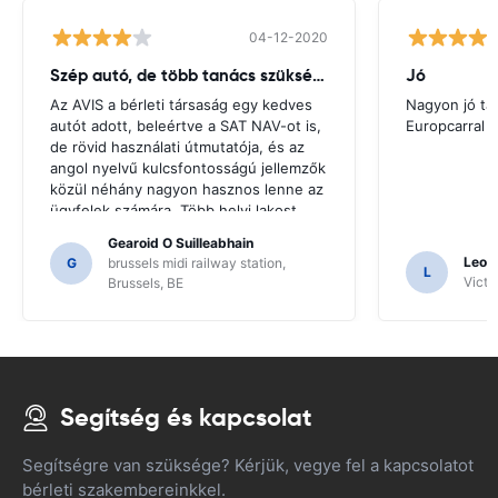
04-12-2020
Szép autó, de több tanács szükséges
Jó
Az AVIS a bérleti társaság egy kedves
Nagyon jó ta
autót adott, beleértve a SAT NAV-ot is,
Europcarral
de rövid használati útmutatója, és az
angol nyelvű kulcsfontosságú jellemzők
közül néhány nagyon hasznos lenne az
ügyfelek számára. Több helyi lakost
kellett kérni iránymutatásért, és csak
Gearoid O Suilleabhain
erre a következtetésre jutottunk a SAT
Leon
G
brussels midi railway station,
L
NAV funkcióinak.
Victor
Brussels, BE
Segítség és kapcsolat
Segítségre van szüksége? Kérjük, vegye fel a kapcsolatot
bérleti szakembereinkkel.