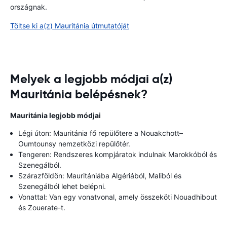
országnak.
Töltse ki a(z) Mauritánia útmutatóját
Melyek a legjobb módjai a(z)
Mauritánia belépésnek?
Mauritánia legjobb módjai
Légi úton: Mauritánia fő repülőtere a Nouakchott–
Oumtounsy nemzetközi repülőtér.
Tengeren: Rendszeres kompjáratok indulnak Marokkóból és
Szenegálból.
Szárazföldön: Mauritániába Algériából, Maliból és
Szenegálból lehet belépni.
Vonattal: Van egy vonatvonal, amely összeköti Nouadhibout
és Zouerate-t.