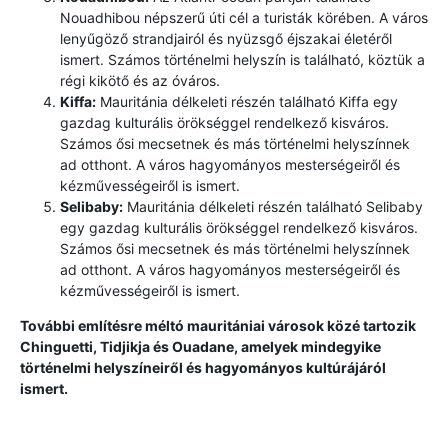
Nouadhibou népszerű úti cél a turisták körében. A város
lenyűgöző strandjairól és nyüzsgő éjszakai életéről
ismert. Számos történelmi helyszín is található, köztük a
régi kikötő és az óváros.
Kiffa:
Mauritánia délkeleti részén található Kiffa egy
gazdag kulturális örökséggel rendelkező kisváros.
Számos ősi mecsetnek és más történelmi helyszínnek
ad otthont. A város hagyományos mesterségeiről és
kézművességeiről is ismert.
Selibaby:
Mauritánia délkeleti részén található Selibaby
egy gazdag kulturális örökséggel rendelkező kisváros.
Számos ősi mecsetnek és más történelmi helyszínnek
ad otthont. A város hagyományos mesterségeiről és
kézművességeiről is ismert.
További említésre méltó mauritániai városok közé tartozik
Chinguetti, Tidjikja és Ouadane, amelyek mindegyike
történelmi helyszíneiről és hagyományos kultúrájáról
ismert.