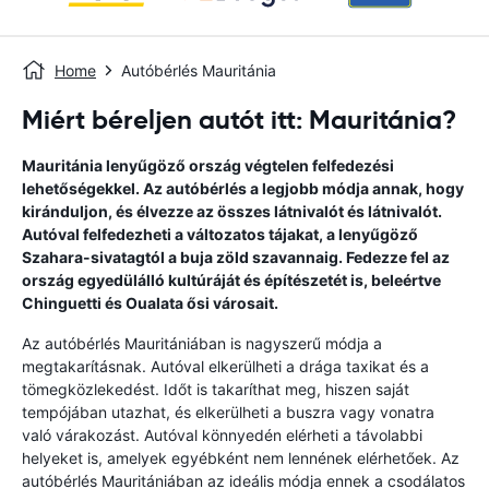
Home
Autóbérlés Mauritánia
Miért béreljen autót itt: Mauritánia?
Mauritánia lenyűgöző ország végtelen felfedezési
lehetőségekkel. Az autóbérlés a legjobb módja annak, hogy
kiránduljon, és élvezze az összes látnivalót és látnivalót.
Autóval felfedezheti a változatos tájakat, a lenyűgöző
Szahara-sivatagtól a buja zöld szavannaig. Fedezze fel az
ország egyedülálló kultúráját és építészetét is, beleértve
Chinguetti és Oualata ősi városait.
Az autóbérlés Mauritániában is nagyszerű módja a
megtakarításnak. Autóval elkerülheti a drága taxikat és a
tömegközlekedést. Időt is takaríthat meg, hiszen saját
tempójában utazhat, és elkerülheti a buszra vagy vonatra
való várakozást. Autóval könnyedén elérheti a távolabbi
helyeket is, amelyek egyébként nem lennének elérhetőek. Az
autóbérlés Mauritániában az ideális módja ennek a csodálatos