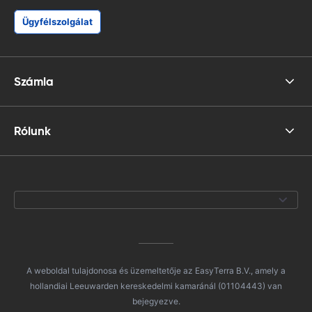
Ügyfélszolgálat
Számla
Rólunk
A weboldal tulajdonosa és üzemeltetője az EasyTerra B.V., amely a
hollandiai Leeuwarden kereskedelmi kamaránál (01104443) van
bejegyezve.