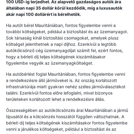
100 USD-ig terjedhet. Az alapvető gazdaságos autók ára
általában napi 35 dollár körül kezdődik, míg a luxusautók
akár napi 100 dollárért is bérelhetők.
Ha autót bérel Mauritániában, fontos figyelembe venni a
további költségeket, például a biztosítást és az üzemanyagot.
Sok társaság kínál biztosítási csomagokat, amelyek plusz
költséget jelenthetnek a napi díjhoz. Ezenkívül a legtöbb
autókölcsönző cég üzemanyagdíjat számít fel, ezért fontos,
hogy a bérleti díj teljes költségének kiszámításakor
figyelembe vegyék az üzemanyagköltséget.
Ha autóbérlést foglal Mauritániában, fontos figyelembe venni
a rendelkezésre álló járműveket is. Az ország korlátozott
infrastruktúrája miatt gyakran nehéz széles járműválasztékot
találni. Ezenkívül fontos előre lefoglalni, mivel bizonyos
területeken korlátozott lehet a rendelkezésre állás.
Összességében az autókölcsönzés árai Mauritániában a jármű
típusától és a kölcsönzés hosszától függően változhatnak. A
bérleti díj teljes költségének kiszámításakor fontos figyelembe
venni a járulékos költségeket, például a biztosítást és az