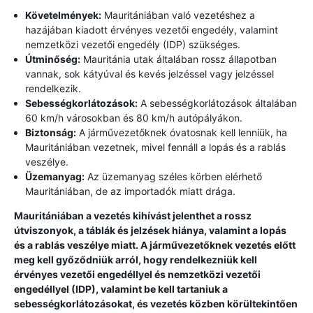
Követelmények:
Mauritániában való vezetéshez a
hazájában kiadott érvényes vezetői engedély, valamint
nemzetközi vezetői engedély (IDP) szükséges.
Útminőség:
Mauritánia utak általában rossz állapotban
vannak, sok kátyúval és kevés jelzéssel vagy jelzéssel
rendelkezik.
Sebességkorlátozások:
A sebességkorlátozások általában
60 km/h városokban és 80 km/h autópályákon.
Biztonság:
A járművezetőknek óvatosnak kell lenniük, ha
Mauritániában vezetnek, mivel fennáll a lopás és a rablás
veszélye.
Üzemanyag:
Az üzemanyag széles körben elérhető
Mauritániában, de az importadók miatt drága.
Mauritániában a vezetés kihívást jelenthet a rossz
útviszonyok, a táblák és jelzések hiánya, valamint a lopás
és a rablás veszélye miatt. A járművezetőknek vezetés előtt
meg kell győződniük arról, hogy rendelkezniük kell
érvényes vezetői engedéllyel és nemzetközi vezetői
engedéllyel (IDP), valamint be kell tartaniuk a
sebességkorlátozásokat, és vezetés közben körültekintően