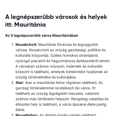
A legnépszerűbb városok és helyek
itt: Mauritánia
Az 5 legnépszerűbb város Mauritániában
Nouakchott:
Mauritánia fővárosa és legnagyobb
városa, Nouakchott az ország gazdasági, politikai és
kulturális központja. Széles homokos strandjairól,
nyüzsgő piacairól és hagyományos építészetéről ismert.
A városban számos múzeum, műemlék és kulturális
központ is található, amelyek betekintést nyújtanak az
ország történelmébe és kultúrájába.
Atar:
Atar a mauritániai Adrar régióban található, és
gazdag történelemmel rendelkező ősi város. Itt
található az ország legrégebbi mecsete, valamint
számos más történelmi helyszín. Rengeteg vásárlási és
étkezési hely is található, a város éjszakai élete pedig
élénk.
Nouadhibou:
Az Atlanti-óceán partján található