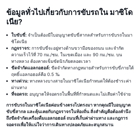
ข้อมูลทั่วไปเกี่ยวกับการขับรถใน มาซิโด
เนีย?
ใบขับขี่:
จำเป็นต้องมีใบอนุญาตขับขี่สากลสำหรับการขับรถในมา
ซิโดเนีย
กฎจราจร:
การขับขี่จะอยู่ทางด้านขวามือของถนน และจำกัด
ความเร็วไว้ที่ 70 กม./ชม. ในเขตเมือง และ 90 กม./ชม. บน
ทางหลวง ต้องคาดเข็มขัดนิรภัยตลอดเวลา
ขีดจำกัดแอลกอฮอล์:
ขีดจำกัดทางกฎหมายสำหรับการขับขี่ภายใต้
ฤทธิ์แอลกอฮอล์คือ 0.5 ‰
ทางด่วน:
ทางหลวงบางสายในมาซิโดเนียกำหนดให้ต้องชำระค่า
ผ่านทาง
ที่จอดรถ:
อนุญาตให้จอดรถในพื้นที่ที่กำหนดและไม่เสียค่าใช้จ่าย
การขับรถในมาซิโดเนียค่อนข้างตรงไปตรงมา หากคุณมีใบอนุญาต
ขับขี่สากล และคุ้นเคยกับกฎจราจรในท้องถิ่น สิ่งสำคัญคือต้องคำนึง
ถึงขีดจำกัดเครื่องดื่มแอลกอฮอล์ ถนนที่เก็บค่าผ่านทาง และกฎการ
จอดรถเพื่อให้แน่ใจว่าการเดินทางปลอดภัยและสนุกสนาน