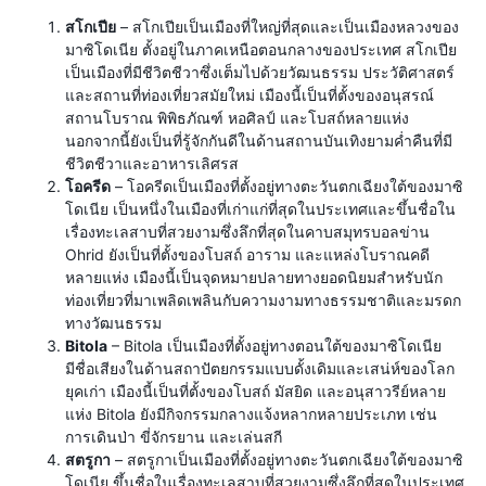
สโกเปีย
– สโกเปียเป็นเมืองที่ใหญ่ที่สุดและเป็นเมืองหลวงของ
มาซิโดเนีย ตั้งอยู่ในภาคเหนือตอนกลางของประเทศ สโกเปีย
เป็นเมืองที่มีชีวิตชีวาซึ่งเต็มไปด้วยวัฒนธรรม ประวัติศาสตร์
และสถานที่ท่องเที่ยวสมัยใหม่ เมืองนี้เป็นที่ตั้งของอนุสรณ์
สถานโบราณ พิพิธภัณฑ์ หอศิลป์ และโบสถ์หลายแห่ง
นอกจากนี้ยังเป็นที่รู้จักกันดีในด้านสถานบันเทิงยามค่ำคืนที่มี
ชีวิตชีวาและอาหารเลิศรส
โอครีด
– โอครีดเป็นเมืองที่ตั้งอยู่ทางตะวันตกเฉียงใต้ของมาซิ
โดเนีย เป็นหนึ่งในเมืองที่เก่าแก่ที่สุดในประเทศและขึ้นชื่อใน
เรื่องทะเลสาบที่สวยงามซึ่งลึกที่สุดในคาบสมุทรบอลข่าน
Ohrid ยังเป็นที่ตั้งของโบสถ์ อาราม และแหล่งโบราณคดี
หลายแห่ง เมืองนี้เป็นจุดหมายปลายทางยอดนิยมสำหรับนัก
ท่องเที่ยวที่มาเพลิดเพลินกับความงามทางธรรมชาติและมรดก
ทางวัฒนธรรม
Bitola
– Bitola เป็นเมืองที่ตั้งอยู่ทางตอนใต้ของมาซิโดเนีย
มีชื่อเสียงในด้านสถาปัตยกรรมแบบดั้งเดิมและเสน่ห์ของโลก
ยุคเก่า เมืองนี้เป็นที่ตั้งของโบสถ์ มัสยิด และอนุสาวรีย์หลาย
แห่ง Bitola ยังมีกิจกรรมกลางแจ้งหลากหลายประเภท เช่น
การเดินป่า ขี่จักรยาน และเล่นสกี
สตรูกา
– สตรูกาเป็นเมืองที่ตั้งอยู่ทางตะวันตกเฉียงใต้ของมาซิ
โดเนีย ขึ้นชื่อในเรื่องทะเลสาบที่สวยงามซึ่งลึกที่สุดในประเทศ