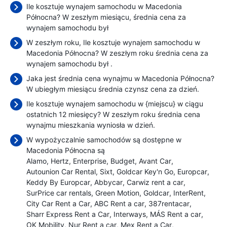
Ile kosztuje wynajem samochodu w Macedonia
Północna? W zeszłym miesiącu, średnia cena za
wynajem samochodu był
W zeszłym roku, Ile kosztuje wynajem samochodu w
Macedonia Północna? W zeszłym roku średnia cena za
wynajem samochodu był
.
Jaka jest średnia cena wynajmu w Macedonia Północna?
W ubiegłym miesiącu średnia czynsz cena
za dzień.
Ile kosztuje wynajem samochodu w {miejscu} w ciągu
ostatnich 12 miesięcy? W zeszłym roku średnia cena
wynajmu mieszkania wyniosła
w dzień.
W wypożyczalnie samochodów są dostępne w
Macedonia Północna są
Alamo
Hertz
Enterprise
Budget
Avant Car
Autounion Car Rental
Sixt
Goldcar Key'n Go
Europcar
Keddy By Europcar
Abbycar
Carwiz rent a car
SurPrice car rentals
Green Motion
Goldcar
InterRent
City Car Rent a Car
ABC Rent a car
387rentacar
Sharr Express Rent a Car
Interways
MÁS Rent a car
OK Mobility
Nur Rent a car
Mex Rent a Car