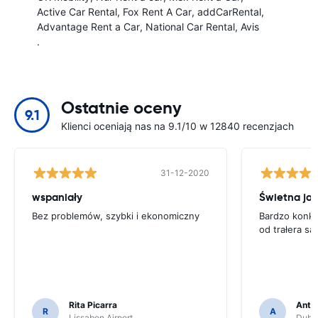
Active Car Rental
Fox Rent A Car
addCarRental
Advantage Rent a Car
National Car Rental
Avis
.
Ostatnie oceny
9.1
Klienci oceniają nas na 9.1/10 w 12840 recenzjach
31-12-2020
wspaniały
Świetna ja
Bez problemów, szybki i ekonomiczny
Bardzo konku
od trałera 
Rita Picarra
Anth
R
A
Lissabon Airport
Dubli