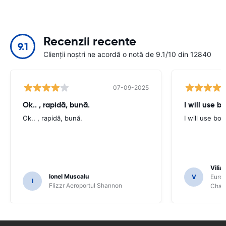
Recenzii recente
9.1
Clienții noștri ne acordă o notă de 9.1/10 din 12840
07-09-2025
Ok.. , rapidă, bună.
I will use b
Ok.. , rapidă, bună.
I will use bo
Vilia
Ionel Muscalu
V
Europ
I
Flizzr Aeroportul Shannon
Charl