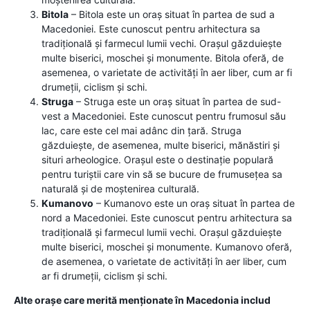
Bitola
– Bitola este un oraș situat în partea de sud a
Macedoniei. Este cunoscut pentru arhitectura sa
tradițională și farmecul lumii vechi. Orașul găzduiește
multe biserici, moschei și monumente. Bitola oferă, de
asemenea, o varietate de activități în aer liber, cum ar fi
drumeții, ciclism și schi.
Struga
– Struga este un oraș situat în partea de sud-
vest a Macedoniei. Este cunoscut pentru frumosul său
lac, care este cel mai adânc din țară. Struga
găzduiește, de asemenea, multe biserici, mănăstiri și
situri arheologice. Orașul este o destinație populară
pentru turiștii care vin să se bucure de frumusețea sa
naturală și de moștenirea culturală.
Kumanovo
– Kumanovo este un oraș situat în partea de
nord a Macedoniei. Este cunoscut pentru arhitectura sa
tradițională și farmecul lumii vechi. Orașul găzduiește
multe biserici, moschei și monumente. Kumanovo oferă,
de asemenea, o varietate de activități în aer liber, cum
ar fi drumeții, ciclism și schi.
Alte orașe care merită menționate în Macedonia includ