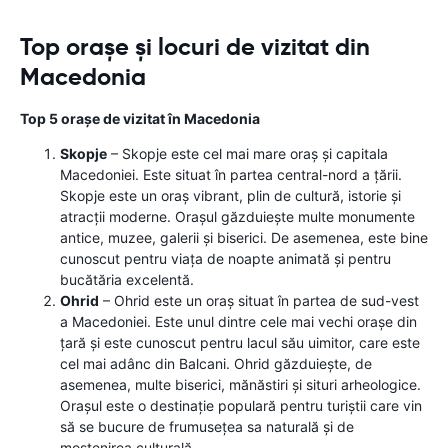
Top orașe și locuri de vizitat din
Macedonia
Top 5 orașe de vizitat în Macedonia
Skopje
– Skopje este cel mai mare oraș și capitala
Macedoniei. Este situat în partea central-nord a țării.
Skopje este un oraș vibrant, plin de cultură, istorie și
atracții moderne. Orașul găzduiește multe monumente
antice, muzee, galerii și biserici. De asemenea, este bine
cunoscut pentru viața de noapte animată și pentru
bucătăria excelentă.
Ohrid
– Ohrid este un oraș situat în partea de sud-vest
a Macedoniei. Este unul dintre cele mai vechi orașe din
țară și este cunoscut pentru lacul său uimitor, care este
cel mai adânc din Balcani. Ohrid găzduiește, de
asemenea, multe biserici, mănăstiri și situri arheologice.
Orașul este o destinație populară pentru turiștii care vin
să se bucure de frumusețea sa naturală și de
moștenirea culturală.