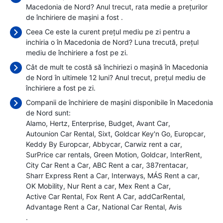
Macedonia de Nord? Anul trecut, rata medie a prețurilor
de închiriere de mașini a fost
.
Ceea Ce este la curent prețul mediu pe zi pentru a
inchiria o în Macedonia de Nord? Luna trecută, prețul
mediu de închiriere a fost
pe zi.
Cât de mult te costă să închiriezi o mașină în Macedonia
de Nord în ultimele 12 luni? Anul trecut, prețul mediu de
închiriere a fost
pe zi.
Companii de închiriere de mașini disponibile în Macedonia
de Nord sunt:
Alamo
Hertz
Enterprise
Budget
Avant Car
Autounion Car Rental
Sixt
Goldcar Key'n Go
Europcar
Keddy By Europcar
Abbycar
Carwiz rent a car
SurPrice car rentals
Green Motion
Goldcar
InterRent
City Car Rent a Car
ABC Rent a car
387rentacar
Sharr Express Rent a Car
Interways
MÁS Rent a car
OK Mobility
Nur Rent a car
Mex Rent a Car
Active Car Rental
Fox Rent A Car
addCarRental
Advantage Rent a Car
National Car Rental
Avis
.