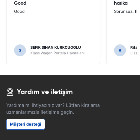
Good
harika
Good
Sorunsuz, hı
SEFIK SINAN KURKCUOGLU
Rita 
S
R
Klass Wagen Portela Havaalanı
Lissa
Yardım ve iletişim
Yardıma mı ihtiyacınız var? Lütfen kiralama
uzmanlarımızla iletişime geçin.
Müşteri desteği