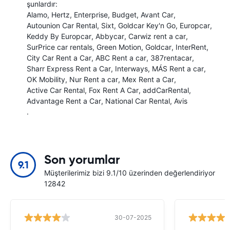
şunlardır:
Alamo
Hertz
Enterprise
Budget
Avant Car
Autounion Car Rental
Sixt
Goldcar Key'n Go
Europcar
Keddy By Europcar
Abbycar
Carwiz rent a car
SurPrice car rentals
Green Motion
Goldcar
InterRent
City Car Rent a Car
ABC Rent a car
387rentacar
Sharr Express Rent a Car
Interways
MÁS Rent a car
OK Mobility
Nur Rent a car
Mex Rent a Car
Active Car Rental
Fox Rent A Car
addCarRental
Advantage Rent a Car
National Car Rental
Avis
.
Son yorumlar
9.1
Müşterilerimiz bizi 9.1/10 üzerinden değerlendiriyor
12842
30-07-2025