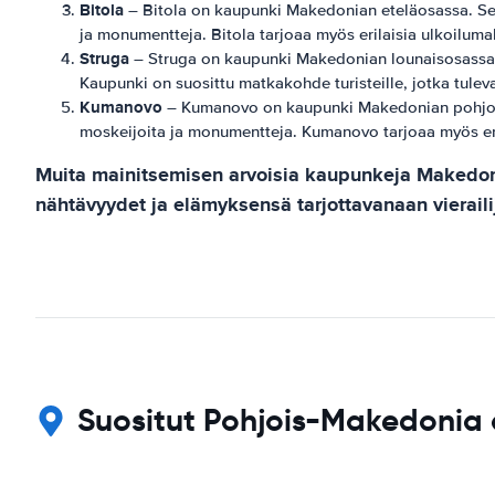
Bitola
– Bitola on kaupunki Makedonian eteläosassa. Se t
ja monumentteja. Bitola tarjoaa myös erilaisia ​​ulkoiluma
Struga
– Struga on kaupunki Makedonian lounaisosassa. S
Kaupunki on suosittu matkakohde turisteille, jotka tule
Kumanovo
– Kumanovo on kaupunki Makedonian pohjoisos
moskeijoita ja monumentteja. Kumanovo tarjoaa myös erilai
Muita mainitsemisen arvoisia kaupunkeja Makedonia
nähtävyydet ja elämyksensä tarjottavanaan vierailij
Suositut Pohjois-Makedonia 