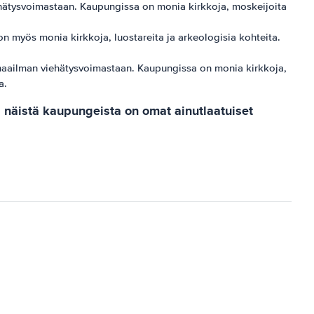
ehätysvoimastaan. Kaupungissa on monia kirkkoja, moskeijoita
 myös monia kirkkoja, luostareita ja arkeologisia kohteita.
maailman viehätysvoimastaan. Kaupungissa on monia kirkkoja,
a.
a näistä kaupungeista on omat ainutlaatuiset