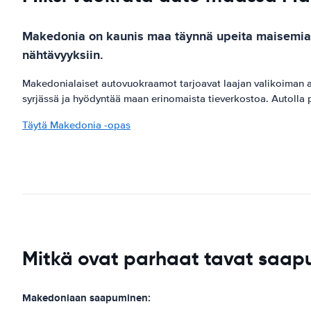
Makedonia on kaunis maa täynnä upeita maisemia ja
nähtävyyksiin.
Makedonialaiset autovuokraamot tarjoavat laajan valikoiman aj
syrjässä ja hyödyntää maan erinomaista tieverkostoa. Autolla pä
Täytä Makedonia -opas
Mitkä ovat parhaat tavat saa
Makedoniaan saapuminen: