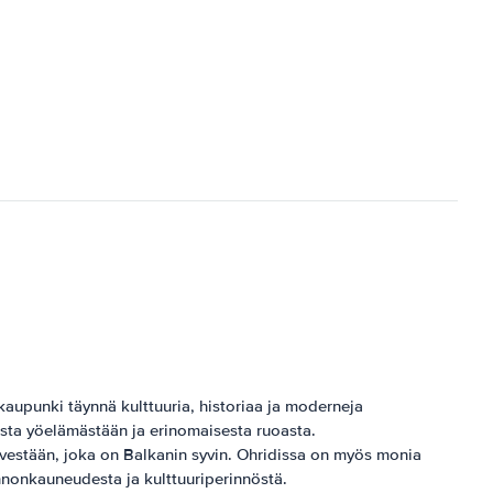
upunki täynnä kulttuuria, historiaa ja moderneja
asta yöelämästään ja erinomaisesta ruoasta.
estään, joka on Balkanin syvin. Ohridissa on myös monia
onnonkauneudesta ja kulttuuriperinnöstä.