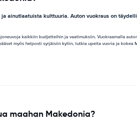
 ainutlaatuista kulttuuria. Auton vuokraus on täydell
oneuvoja kaikkiin budjetteihin ja vaatimuksiin. Vuokraamalla auton
äset myös helposti syrjäisiin kyliin, tutkia upeita vuoria ja kokea 
pua maahan Makedonia?