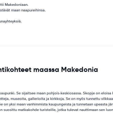
rtti Makedoniaan.
istävät maan naapureihinsa.
junayhteyksiä.
yntikohteet maassa Makedonia
upunki. Se sijaitsee maan pohjois-keskiosassa. Skopje on eloisa ka
teja, museoita, gallerioita ja kirkkoja. Se on myös tunnettu vilkka
 on yksi maan vanhimmista kaupungeista ja tunnetaan upeasta järv
 on suosittu matkakohde turisteille, jotka tulevat nauttimaan sen lu