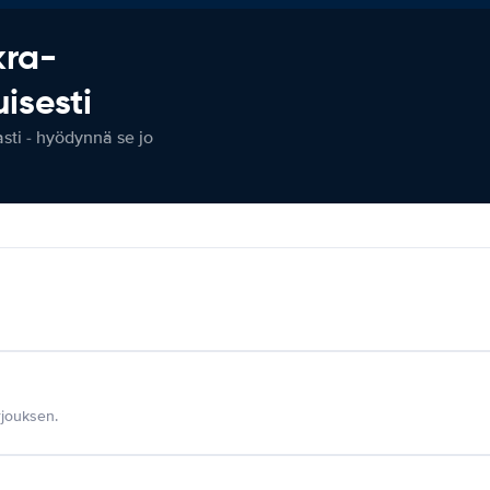
kra-
isesti
ti - hyödynnä se jo
jouksen.