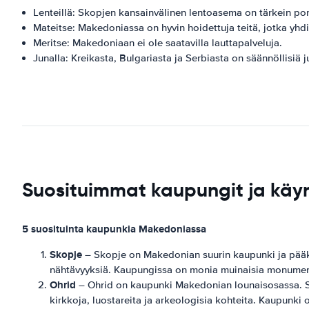
Lenteillä: Skopjen kansainvälinen lentoasema on tärkein po
Mateitse: Makedoniassa on hyvin hoidettuja teitä, jotka yhd
Meritse: Makedoniaan ei ole saatavilla lauttapalveluja.
Junalla: Kreikasta, Bulgariasta ja Serbiasta on säännöllisiä 
Suosituimmat kaupungit ja kä
5 suosituinta kaupunkia Makedoniassa
Skopje
– Skopje on Makedonian suurin kaupunki ja pääka
nähtävyyksiä. Kaupungissa on monia muinaisia ​​monument
Ohrid
– Ohrid on kaupunki Makedonian lounaisosassa. Se
kirkkoja, luostareita ja arkeologisia kohteita. Kaupunki