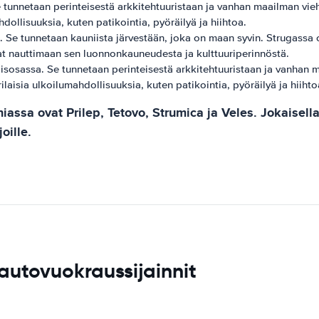
unnetaan perinteisestä arkkitehtuuristaan ​​ja vanhan maailman vi
hdollisuuksia, kuten patikointia, pyöräilyä ja hiihtoa.
e tunnetaan kauniista järvestään, joka on maan syvin. Strugassa on
vat nauttimaan sen luonnonkauneudesta ja kulttuuriperinnöstä.
assa. Se tunnetaan perinteisestä arkkitehtuuristaan ​​ja vanhan 
sia ​​ulkoilumahdollisuuksia, kuten patikointia, pyöräilyä ja hiihto
ssa ovat Prilep, Tetovo, Strumica ja Veles. Jokaisell
oille.
autovuokraussijainnit