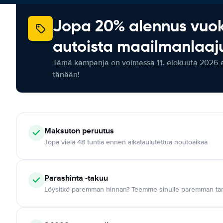
Jopa 20% alennus vuo
autoista maailmanlaaju
Tämä kampanja on voimassa 11. elokuuta 2026 as
tänään!
Maksuton
peruutus
Jopa vielä 48 tuntia ennen aikataulutettua noutoaikaa
Parashinta -takuu
Löysitkö paremman hinnan? Teemme sinulle paremman tar