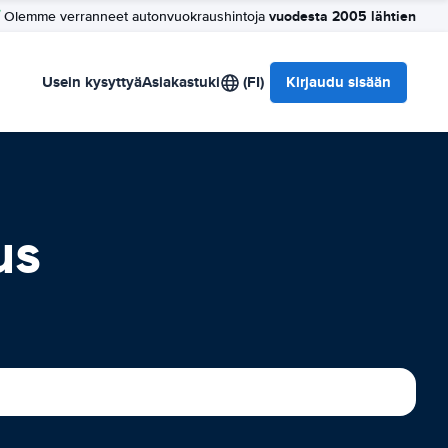
vuodesta 2005 lähtien
Olemme verranneet autonvuokraushintoja
Usein kysyttyä
Asiakastuki
(FI)
Kirjaudu sisään
us