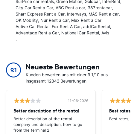
SurPrice car rentals
Green Motion
Goldcar
InterRent
City Car Rent a Car
ABC Rent a car
387rentacar
Sharr Express Rent a Car
Interways
MÁS Rent a car
OK Mobility
Nur Rent a car
Mex Rent a Car
Active Car Rental
Fox Rent A Car
addCarRental
Advantage Rent a Car
National Car Rental
Avis
.
Neueste Bewertungen
9.1
Kunden bewerten uns mit einer 9.1/10 aus
insgesamt 12842 Bewertungen
11-06-2026
Better description of the rental
Best rates,
Better description of the rental
Best rates, v
company und description, how to go
from the terminal 2