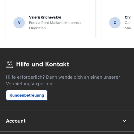
Valerij Krichevskyi
Chris
V
Ecovia Rent Mailand Malpensa
C
Carwi
Flughafen
Mace
Hilfe und Kontakt
Hilfe erforderlich? Dann wende dich an einen unserer
Vermietungsexperten.
Kundenbetreuung
Account