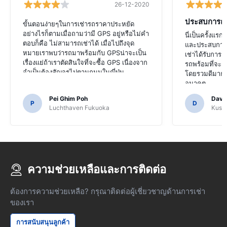
26-12-2020
ประสบการณ์ท
ขั้นตอนง่ายๆในการเช่ารถราคาประหยัด
อย่างไรก็ตามเมื่อถามว่ามี GPS อยู่หรือไม่คำ
นี่เป็นครั้งแรก
ตอบก็คือ ไม่สามารถเช่าได้ เมื่อไปถึงจุด
และประสบการ
หมายเราพบว่ารถมาพร้อมกับ GPSน่าจะเป็น
เช่าได้รับการ
เรื่องแย่ถ้าเราตัดสินใจที่จะซื้อ GPS เนื่องจาก
รถพร้อมที่จะอ
จำเป็นต้องสัญจรไปตามถนนในญี่ปุ่น
โดยรวมดีมาก จ
อนาคต
Pei Ghim Poh
Davi
P
D
Luchthaven Fukuoka
Kushi
ความช่วยเหลือและการติดต่อ
ต้องการความช่วยเหลือ? กรุณาติดต่อผู้เชี่ยวชาญด้านการเช่า
ของเรา
การสนับสนุนลูกค้า