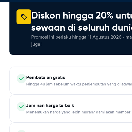
Diskon hingga 20% unt
sewaan di seluruh dun
Promosi ini berlaku hingga 11 Agustus 2026 - m
juga!
Pembatalan gratis
Hingga 48 jam sebelum waktu penjemputan yang dijadwa
Jaminan harga terbaik
Menemukan harga yang lebih murah? Kami akan memberik