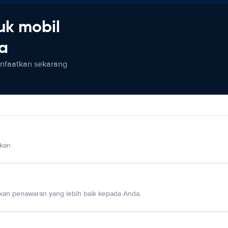
uk mobil
ia
anfaatkan sekarang
lkan
an penawaran yang lebih baik kepada Anda.