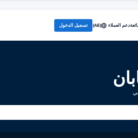
ائعة
دعم العملاء
(AE)
تسجيل الدخول
بان
في