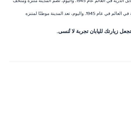
– هيروشيما هي مدينة تقع في الجزء الغربي من اليابان. وهي معروفة بتاريخها المأساوي، حيث أنها كانت موقع أول هجوم بالقنابل الذرية في العالم عام 1945. واليوم، تضم المدينة متنزه ومتحف
– ناغازاكي هي مدينة ساحلية تقع في غرب اليابان. وهي معروفة بتاريخها المأساوي، حيث كانت موقع ثاني هجوم بالقنابل الذرية في العالم في عام 1945. واليوم، تعد المدينة موطنًا لمتنزه
ل زيارتك لليابان تجربة لا تُنسى.