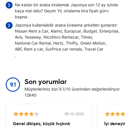
Ne kadar bir araba kiralamak Japonya son 12 ay içinde
kaça mal oldu? Geçen Yıl, ortalama kira fiyatı gün<
başına
.
Japonya kullanılabilir araba kiralama şirketleri şunlardır:
Nissan Rent a Car
Alamo
Europcar
Budget
Enterprise
Avis
Yesaway
NicoNico Rentacar
Times
National Car Rental
Hertz
Thrifty
Green Motion
ABC Rent a car
SurPrice car rentals
Travel Car
.
Son yorumlar
9.1
Müşterilerimiz bizi 9.1/10 üzerinden değerlendiriyor
12840
26-12-2020
Genel dikişsiz, küçük hıçkırık
İyi deneyim