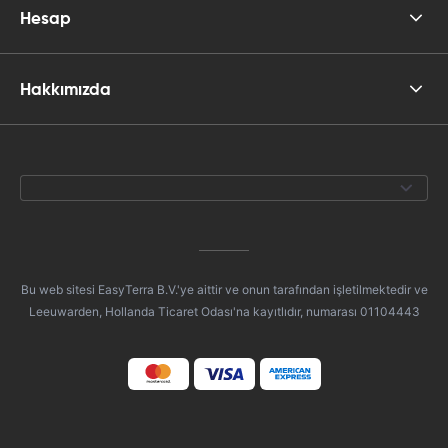
Hesap
Hakkımızda
Bu web sitesi EasyTerra B.V.'ye aittir ve onun tarafından işletilmektedir ve
Leeuwarden, Hollanda Ticaret Odası'na kayıtlıdır, numarası 01104443