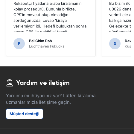
Rekabetçi fiyatlarla araba kiralamanın
Bu bizim ilk 
kolay prosedürü. Bununla birlikte,
u0026 deneyim
GPS'in mevcut olup olmadığını
verimli ele a
sorduğunuzda, cevap 'kiraya
kalkışa hazır
verilemiyor' idi. Hedefi bulduktan sonra,
Gelecekte tek
aracın GPS ile geldiğini tespit
düşünecekti
ettik.Japon yollarda gezinmek için
Pei Ghim Poh
Davi
gerekli olduğu için bir GPS almaya karar
P
D
Luchthaven Fukuoka
Kushi
verirsek korkunç olurdu.
Yardım ve iletişim
Yardıma mı ihtiyacınız var? Lütfen kiralama
uzmanlarımızla iletişime geçin.
Müşteri desteği