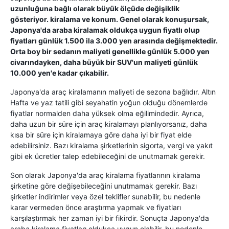
uzunluğuna bağlı olarak büyük ölçüde değişiklik
gösteriyor. kiralama ve konum. Genel olarak konuşursak,
Japonya'da araba kiralamak oldukça uygun fiyatlı olup
fiyatları günlük 1.500 ila 3.000 yen arasında değişmektedir.
Orta boy bir sedanın maliyeti genellikle günlük 5.000 yen
civarındayken, daha büyük bir SUV'un maliyeti günlük
10.000 yen'e kadar çıkabilir.
Japonya'da araç kiralamanın maliyeti de sezona bağlıdır. Altın
Hafta ve yaz tatili gibi seyahatin yoğun olduğu dönemlerde
fiyatlar normalden daha yüksek olma eğilimindedir. Ayrıca,
daha uzun bir süre için araç kiralamayı planlıyorsanız, daha
kısa bir süre için kiralamaya göre daha iyi bir fiyat elde
edebilirsiniz. Bazı kiralama şirketlerinin sigorta, vergi ve yakıt
gibi ek ücretler talep edebileceğini de unutmamak gerekir.
Son olarak Japonya'da araç kiralama fiyatlarının kiralama
şirketine göre değişebileceğini unutmamak gerekir. Bazı
şirketler indirimler veya özel teklifler sunabilir, bu nedenle
karar vermeden önce araştırma yapmak ve fiyatları
karşılaştırmak her zaman iyi bir fikirdir. Sonuçta Japonya'da
araba kiralama fiyatları oldukça uygun olabilir, bu nedenle