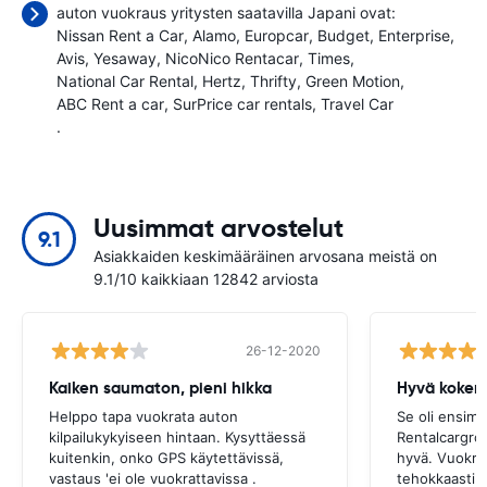
auton vuokraus yritysten saatavilla Japani ovat:
Nissan Rent a Car
Alamo
Europcar
Budget
Enterprise
Avis
Yesaway
NicoNico Rentacar
Times
National Car Rental
Hertz
Thrifty
Green Motion
ABC Rent a car
SurPrice car rentals
Travel Car
.
Uusimmat arvostelut
9.1
Asiakkaiden keskimääräinen arvosana meistä on
9.1/10 kaikkiaan 12842 arviosta
26-12-2020
Kaiken saumaton, pieni hikka
Hyvä koke
Helppo tapa vuokrata auton
Se oli ensim
kilpailukykyiseen hintaan. Kysyttäessä
Rentalcargro
kuitenkin, onko GPS käytettävissä,
hyvä. Vuokra-
vastaus 'ei ole vuokrattavissa .
tehokkaasti j