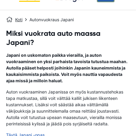
Koti
Autonvuokraus Japani
Miksi vuokrata auto maassa
Japani?
Japani on uskomaton paikka vierailla, ja auton
vuokraaminen on yksi parhaista tavoista tutustua maahan.
Autolla pääset helposti joihinkin Japanin kauneimmista ja
kaukaisimmista paikoista. Voit myös nauttia vapaudesta
ajaa missä ja milloin haluat.
Auton vuokraaminen Japanissa on myös kustannustehokas
tapa matkustaa, sillä voit välttää kalliit julkisen liikenteen
kustannukset. Lisäksi voit säästää aikaa välttämällä
väkijoukkoja ja suunnittelemalla omaa reittiäsi joustavasti.
Autolla voit tutustua upeaan maaseutuun, vierailla monissa
perinteisissä kylissä ja jäädä pois syrjäiseltä radalta.
Täytä Japani -opas