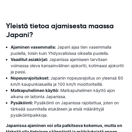
Yleistä tietoa ajamisesta maassa
Japani?
Ajaminen vasemmalla:
Japani ajaa tien vasemmalla
puolella, toisin kuin Yhdysvalloissa oikealla puolella.
Vaaditut asiakirjat:
Japanissa ajamiseen tarvitaan
voimassa oleva kansainvälinen ajokortti, kotimaasi ajokortti
ja passi.
Nopeusrajoitukset:
Japanin nopeusrajoitus on yleensä 60
km/h kaupunkialueilla ja 100 km/h moottoriteillä.
Matkapuhelimen käyttö:
Matkapuhelimen käyttö ajon
aikana on laitonta Japanissa.
Pysäköinti:
Pysäköinti on Japanissa rajoitettua, joten on
tärkeää suunnitella etukäteen ja etsiä määrättyjä
pysäköintipaikkoja.
Japanissa ajaminen voi olla palkitseva kokemus, mutta on
tärkeää olla tietoinen säännöistä ja määräyksistä ennen