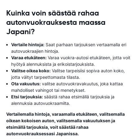
Kuinka voin säästää rahaa
autonvuokrauksesta maassa
Japani?
Vertaile hintoja:
Saat parhaan tarjouksen vertaamalla eri
autovuokraajien hintoja.
Varaa etukäteen:
Varaa vuokra-autosi etukäteen, jotta voit
hyötyä alennuksista ja erikoistarjouksista.
Valitse oikea koko:
Valitse tarpeisiisi sopiva auton koko,
jotta vältyt tarpeettomasta tilasta.
Ota vakuutus:
valitse autovuokravakuutus, joka kattaa
mahdolliset vahingot tai menetykset.
Etsi tarjouksia:
säästä rahaa etsimällä tarjouksia ja
alennuksia autovuokraamilta.
Vertailemalla hintoja, varaamalla etukäteen, valitsemalla
oikean kokoisen auton, valitsemalla vakuutuksen ja
etsimällä tarjouksia, voit säästää rahaa
autonvuokrauksessasi Japanissa.