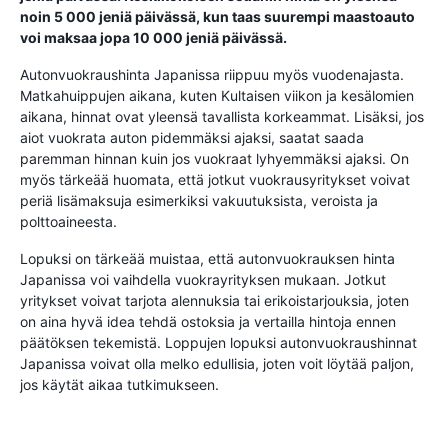
noin 5 000 jeniä päivässä, kun taas suurempi maastoauto
voi maksaa jopa 10 000 jeniä päivässä.
Autonvuokraushinta Japanissa riippuu myös vuodenajasta.
Matkahuippujen aikana, kuten Kultaisen viikon ja kesälomien
aikana, hinnat ovat yleensä tavallista korkeammat. Lisäksi, jos
aiot vuokrata auton pidemmäksi ajaksi, saatat saada
paremman hinnan kuin jos vuokraat lyhyemmäksi ajaksi. On
myös tärkeää huomata, että jotkut vuokrausyritykset voivat
periä lisämaksuja esimerkiksi vakuutuksista, veroista ja
polttoaineesta.
Lopuksi on tärkeää muistaa, että autonvuokrauksen hinta
Japanissa voi vaihdella vuokrayrityksen mukaan. Jotkut
yritykset voivat tarjota alennuksia tai erikoistarjouksia, joten
on aina hyvä idea tehdä ostoksia ja vertailla hintoja ennen
päätöksen tekemistä. Loppujen lopuksi autonvuokraushinnat
Japanissa voivat olla melko edullisia, joten voit löytää paljon,
jos käytät aikaa tutkimukseen.