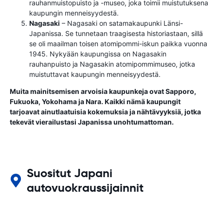
rauhanmuistopuisto ja -museo, joka toimii muistutuksena
kaupungin menneisyydestä.
Nagasaki
– Nagasaki on satamakaupunki Länsi-
Japanissa. Se tunnetaan traagisesta historiastaan, sillä
se oli maailman toisen atomipommi-iskun paikka vuonna
1945. Nykyään kaupungissa on Nagasakin
rauhanpuisto ja Nagasakin atomipommimuseo, jotka
muistuttavat kaupungin menneisyydestä.
Muita mainitsemisen arvoisia kaupunkeja ovat Sapporo,
Fukuoka, Yokohama ja Nara. Kaikki nämä kaupungit
tarjoavat ainutlaatuisia kokemuksia ja nähtävyyksiä, jotka
tekevät vierailustasi Japanissa unohtumattoman.
Suositut Japani
autovuokraussijainnit