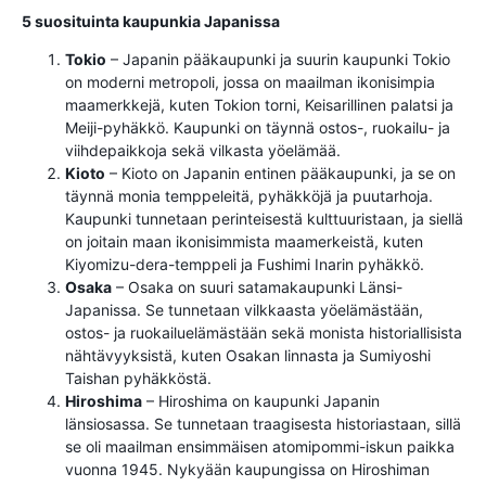
5 suosituinta kaupunkia Japanissa
Tokio
– Japanin pääkaupunki ja suurin kaupunki Tokio
on moderni metropoli, jossa on maailman ikonisimpia
maamerkkejä, kuten Tokion torni, Keisarillinen palatsi ja
Meiji-pyhäkkö. Kaupunki on täynnä ostos-, ruokailu- ja
viihdepaikkoja sekä vilkasta yöelämää.
Kioto
– Kioto on Japanin entinen pääkaupunki, ja se on
täynnä monia temppeleitä, pyhäkköjä ja puutarhoja.
Kaupunki tunnetaan perinteisestä kulttuuristaan, ja siellä
on joitain maan ikonisimmista maamerkeistä, kuten
Kiyomizu-dera-temppeli ja Fushimi Inarin pyhäkkö.
Osaka
– Osaka on suuri satamakaupunki Länsi-
Japanissa. Se tunnetaan vilkkaasta yöelämästään,
ostos- ja ruokailuelämästään sekä monista historiallisista
nähtävyyksistä, kuten Osakan linnasta ja Sumiyoshi
Taishan pyhäkköstä.
Hiroshima
– Hiroshima on kaupunki Japanin
länsiosassa. Se tunnetaan traagisesta historiastaan, sillä
se oli maailman ensimmäisen atomipommi-iskun paikka
vuonna 1945. Nykyään kaupungissa on Hiroshiman