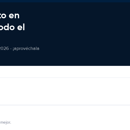
to en
odo el
2026 - ¡aprovéchala
mejor.