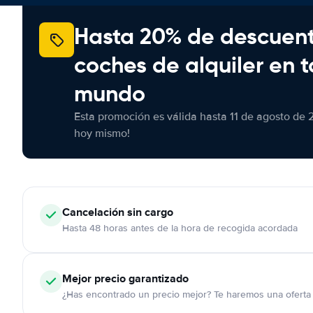
Hasta 20% de descuen
coches de alquiler en t
mundo
Esta promoción es válida hasta 11 de agosto de 
hoy mismo!
Cancelación
sin cargo
Hasta 48 horas antes de la hora de recogida acordada
Mejor precio garantizado
¿Has encontrado un precio mejor? Te haremos una oferta 