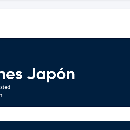
ches Japón
usted
n