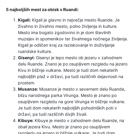
5 najboljših mest za obisk v Ruandi:
Kigali:
Kigali je glavno in največje mesto Ruande. Je
živahno in živahno mesto, polno življenja in kulture.
Mesto ima bogato zgodovino in je dom številnih
muzejev in spomenikov ter živahnega nočnega življenja.
Kigali je odličen kraj za raziskovanje in doživljanje
ruandske kulture.
Gisenyi:
Gisenyi je lepo mesto ob jezeru v zahodnem
delu Ruande. Znano je po osupljivem razgledu na jezero
Kivu in bližnje vulkane. Mesto je tudi dom nekaterih
najboljših plaž v državi, pa tudi različnih dejavnosti na
prostem.
Musanze:
Musanze je mesto v severnem delu Ruande,
blizu narodnega parka Virunga. Mesto je znano po
osupljivem razgledu na gore Virunga in bližnje vulkane.
Je tudi dom nekaterih najboljših pohodniških poti v
državi, pa tudi različnih divjih živali.
Kibuye:
Kibuye je mesto v zahodnem delu Ruande, na
obali jezera Kivu. Mesto je znano po osupljivem
razgledu na jezero in bližnje vulkane. Je tudi dom