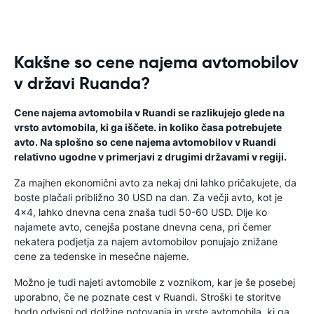
Kakšne so cene najema avtomobilov
v državi Ruanda?
Cene najema avtomobila v Ruandi se razlikujejo glede na
vrsto avtomobila, ki ga iščete. in koliko časa potrebujete
avto. Na splošno so cene najema avtomobilov v Ruandi
relativno ugodne v primerjavi z drugimi državami v regiji.
Za majhen ekonomični avto za nekaj dni lahko pričakujete, da
boste plačali približno 30 USD na dan. Za večji avto, kot je
4x4, lahko dnevna cena znaša tudi 50-60 USD. Dlje ko
najamete avto, cenejša postane dnevna cena, pri čemer
nekatera podjetja za najem avtomobilov ponujajo znižane
cene za tedenske in mesečne najeme.
Možno je tudi najeti avtomobile z voznikom, kar je še posebej
uporabno, če ne poznate cest v Ruandi. Stroški te storitve
bodo odvisni od dolžine potovanja in vrste avtomobila, ki ga