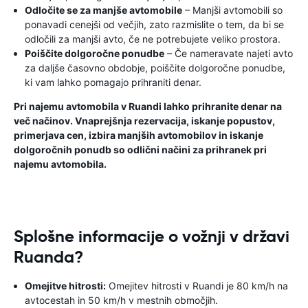
Odločite se za manjše avtomobile
– Manjši avtomobili so
ponavadi cenejši od večjih, zato razmislite o tem, da bi se
odločili za manjši avto, če ne potrebujete veliko prostora.
Poiščite dolgoročne ponudbe
– Če nameravate najeti avto
za daljše časovno obdobje, poiščite dolgoročne ponudbe,
ki vam lahko pomagajo prihraniti denar.
Pri najemu avtomobila v Ruandi lahko prihranite denar na
več načinov. Vnaprejšnja rezervacija, iskanje popustov,
primerjava cen, izbira manjših avtomobilov in iskanje
dolgoročnih ponudb so odlični načini za prihranek pri
najemu avtomobila.
Splošne informacije o vožnji v državi
Ruanda?
Omejitve hitrosti:
Omejitev hitrosti v Ruandi je 80 km/h na
avtocestah in 50 km/h v mestnih območjih.