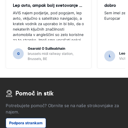
Lep avto, ampak bolj svetovanje potrebno
dobro
AVIS najem podjetje, pod pogojem, lep
Sem imel zel
avto, vključno s satelitsko navigacijo, a
Europcar
kratek vodnik za uporabo in bi bilo, da o
nekaterih ključnih značilnosti
avtomobila v angleščini so zelo koristne
za to stranko. Imeli smo vprašati nekaj
domačinov za usmerjanje in samo za, ki
Gearoid O Suilleabhain
jih morda ne bi pogruntal funkcije SAT
Leon
G
brussels midi railway station,
L
NAV.
Victor
Brussels, BE
Pomoč in stik
Potrebujete pomoč? Obrnite se na naše strokovnjake za
najem.
Podpora strankam