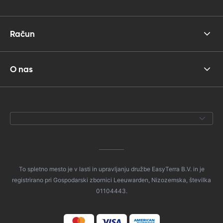
Račun
O nas
To spletno mesto je v lasti in upravljanju družbe EasyTerra B.V. in je
registrirano pri Gospodarski zbornici Leeuwarden, Nizozemska, številka
01104443.