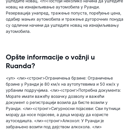
уштедите новац. <п>Постоји неколико начина да уштедите
новац на изнајмљивање аутомобила у Руанди.
Резервација унапред, тражење попуста, поређење цена,
одабир мањих аутомобила и тражење дугорочних понуда
су одлични начини да уштедите новац на изнајмљивању
аутомобила.
Opšte informacije o vožnji u
Ruanda?
<ул> <ли><стронг>Ограничења брзине: Ограничење
брзине у Руанди је 80 км/х на аутопутевима и 50 км/х у
урбаним подручјима. <ли><стронг>Потребна документа:
Морате имати важећу возачку дозволу и важећи
документ о регистрацији возила да бисте возили у
Руанди. <ли><стронг>Сигурносни појасеви: Сви путници
морају да носе појасеве, а деца морају да користе
аутоседишта. <ли><стронг>Алкохол: У Руанди је
забрањено возити под дејством алкохола. <ли>