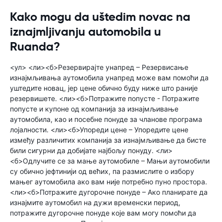
Kako mogu da uštedim novac na
iznajmljivanju automobila u
Ruanda?
<ул> <ли><б>Резервирајте унапред – Резервисање
изнајмљивања аутомобила унапред може вам помоћи да
уштедите новац, јер цене обично буду ниже што раније
резервишете. <ли><б>Потражите попусте - Потражите
попусте и купоне од компанија за изнајмљивање
аутомобила, као и посебне понуде за чланове програма
лојалности. <ли><б>Упореди цене – Упоредите цене
између различитих компанија за изнајмљивање да бисте
били сигурни да добијате најбољу понуду. <ли>
<б>Одлучите се за мање аутомобиле – Мањи аутомобили
су обично јефтинији од већих, па размислите о избору
мањег аутомобила ако вам није потребно пуно простора.
<ли><б>Потражите дугорочне понуде – Ако планирате да
изнајмите аутомобил на дужи временски период,
потражите дугорочне понуде које вам могу помоћи да