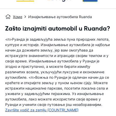
Хоме
Изнајмљивање аутомобила Ruanda
Zašto iznajmiti automobil u Ruanda?
<п>Руанда је задивљујућа земља пуна природних лепота,
културе и историје. Изнајмљивање аутомобила је најбољи
начин да доживите земљу, јер вам омогућава да
истражујете знаменитости и атракције својим темпом и у
своје време. Изнајмљивање аутомобила у Руанди је
згодно и приступачно, а можете бирати између
различитих возила, укључујући луксузне и економичне
аутомобиле. <п>Вожња по Руанди је одличан начин да се
крећете и откријете земљу у пуном њеном сјају. Можете
истражити националне паркове, посетити локална села и
уживати у задивљујућим пејзажима. Уз изнајмљивање
аутомобила, лако можете искористити своје време у
Руанди и учинити своје путовање још незаборавнијим.
Završite vodič za zemlju {COUNTRI_NAME}