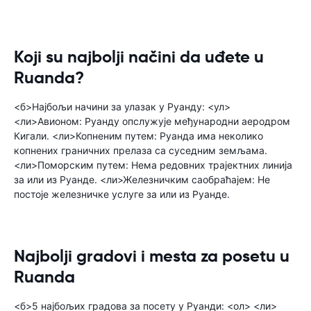
Koji su najbolji načini da uđete u
Ruanda?
<б>Најбољи начини за улазак у Руанду: <ул>
<ли>Авионом: Руанду опслужује међународни аеродром
Кигали. <ли>Копненим путем: Руанда има неколико
копнених граничних прелаза са суседним земљама.
<ли>Поморским путем: Нема редовних трајектних линија
за или из Руанде. <ли>Железничким саобраћајем: Не
постоје железничке услуге за или из Руанде.
Najbolji gradovi i mesta za posetu u
Ruanda
<б>5 најбољих градова за посету у Руанди: <ол> <ли>