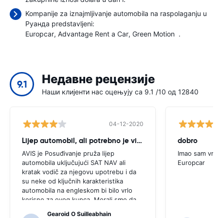
Kompanije za iznajmljivanje automobila na raspolaganju u
Руанда predstavljeni:
Europcar
Advantage Rent a Car
Green Motion
.
Недавне рецензије
9.1
Наши клијенти нас оцењују са 9.1 /10 од 12840
04-12-2020
Lijep automobil, ali potrebno je više savjet
dobro
AVIS je Posuđivanje pruža lijep
Imao sam vrl
automobila uključujući SAT NAV ali
Europcar
kratak vodič za njegovu upotrebu i da
su neke od ključnih karakteristika
automobila na engleskom bi bilo vrlo
korisno za ovog kupca. Morali smo da
postavim broj lokalaca informativnog i
Gearoid O Suilleabhain