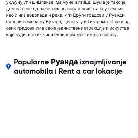
укључујући шимпанзе, мајмуне и птице. Шума је такође
дом за неке од најбољих планинарских стаза у земљи,
као и низ водопада и река. <п>Други градови у Руанди
вредни помена су Бутаре, Циангугу и Гитарама. Сваки од
ових градова има своје јединствене атракције и искуства
које нуди, што их чини одличним местима за посету.
Popularne Руанда iznajmljivanje
automobila i Rent a car lokacije