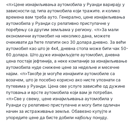
<п>Цене изнајмљивања аутомобила у Руанди варирају у
зависности од типа аутомобила који тражите. и колико
времена вам треба ауто. Генерално, цене изнајмљивања
аутомобила у Руанди су релативно приступачне у
поређењу са другим земљама у региону. <п>За мали
економични аутомобил на неколико дана, можете
очекивати да ћете платити око 30 долара дневно. За већи
аутомобил као што је 4к4, дневна стопа може бити чак 50-
60 долара. Што дуже изнајмљујете аутомобил, дневна
цена постаје јефтинија, а неке компаније за изнајмљивање
аутомобила нуде снижене цене за недељне и месечне
најам. <п>Такође је могуће изнајмити аутомобиле са
возачем, што је посебно корисно ако нисте упознати са
путевима у Руанди. Цена ове услуге зависиће од дужине
путовања и врсте аутомобила који вам је потребан.
<п>Све у свему, цене изнајмљивања аутомобила у
Руанди су релативно приступачне и могу бити одличан
начин за истраживање земље. Обавезно купујте и
упоредите цене да бисте добили најбољу понуду.