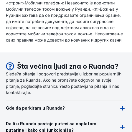
<стронг>Мобилни телефони: Незаконито је користити
мобилни телефон током вожње у Руанди. <п>Вожња у
Руанди захтева да се придржавате ограничења брзине,
да имате потребне документе, да носите сигурносне
појасеве, да не возите под дејством алкохола и да не
користите мобилни телефон током вожње. Непоштовање
ових правила може довести до новчаних и других казни.
Šta većina ljudi zna o Ruanda?
Slede?a pitanja i odgovori predstavljaju izbor najpopularnijih
pitanja za Ruanda. Ako ne prona?ete odgovor na svoje
pitanje, pogledajte stranicu ?esto postavljana pitanja ili nas
kontaktirajte.
Gde da parkiram u Ruanda?
Da li u Ruanda postoje putevi sa naplatom
putarine i kako oni funkcionišu?