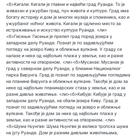
<б>Кигали: Кигали је главни и највећи град Руанде. То је
живахан и ужурбан град, пун живота и културе. Град има
богату историју и дом је многих музеја и споменика, као и
ужурбаног ноћног живота. Кигали је одлично место за
истраживање и искуство културе Руанде. <ли>
<б>Гисењи: Гисењи је прелеп град поред језера у
западном делу Руанде. Познат је по задивљујућем
погледу на језеро Киву и оближње вулкане. У граду се
налазе и неке од најбољих плажа у земљи, као и разне
активности на отвореном. <ли><б>Мусанзе: Мусанзе је
град у северном делу Руанде, у близини Националног
парка Вирунга. Град је познат по задивљујућим погледима
на планине Вирунга и оближње вулкане. Такође је дом за
неке од најбољих планинарских стаза у земљи, као и за
разне дивље животиње. <ли><б>Кибује: Кибује је град у
западном делу Руанде, на обали језера Киву. Град је
познат по задивљујућем погледу на језеро и оближње
вулкане. Такође је дом за неке од најбољих плажа у
земљи, као и разне активности на отвореном. <ли>
<б>Шума Њунгве: Шума Њунгве је велика тропска шума
на југу Руанде. Дом је разним дивљим животињама,