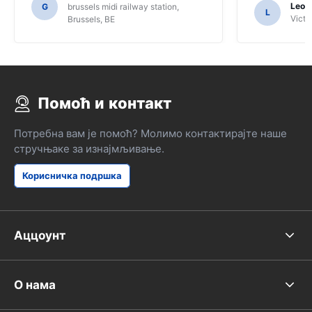
samo za to nam možda nisu shvatili
Leon
G
brussels midi railway station,
L
funkcije Sat Nav.
Victor
Brussels, BE
Помоћ и контакт
Потребна вам је помоћ? Молимо контактирајте наше
стручњаке за изнајмљивање.
Корисничка подршка
Аццоунт
О нама