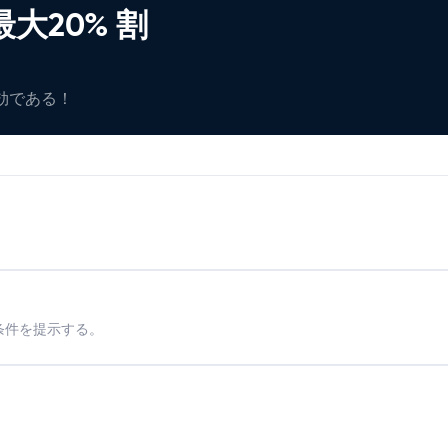
大20% 割
有効である！
条件を提示する。