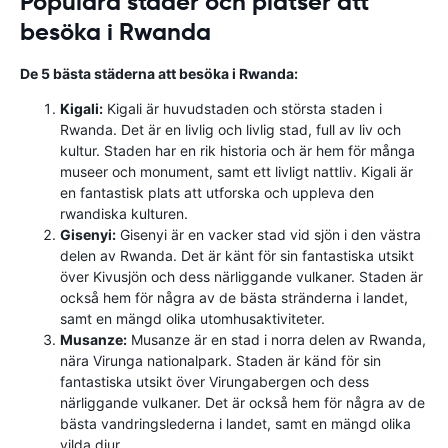
Populära städer och platser att
besöka i Rwanda
De 5 bästa städerna att besöka i Rwanda:
Kigali:
Kigali är huvudstaden och största staden i
Rwanda. Det är en livlig och livlig stad, full av liv och
kultur. Staden har en rik historia och är hem för många
museer och monument, samt ett livligt nattliv. Kigali är
en fantastisk plats att utforska och uppleva den
rwandiska kulturen.
Gisenyi:
Gisenyi är en vacker stad vid sjön i den västra
delen av Rwanda. Det är känt för sin fantastiska utsikt
över Kivusjön och dess närliggande vulkaner. Staden är
också hem för några av de bästa stränderna i landet,
samt en mängd olika utomhusaktiviteter.
Musanze:
Musanze är en stad i norra delen av Rwanda,
nära Virunga nationalpark. Staden är känd för sin
fantastiska utsikt över Virungabergen och dess
närliggande vulkaner. Det är också hem för några av de
bästa vandringslederna i landet, samt en mängd olika
vilda djur.