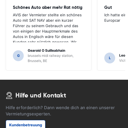
Schönes Auto aber mehr Rat nötig
Gut
AVIS der Vermieter stellte ein schönes
Ich hatte ein
Auto mit SAT NAV aber ein kurzer
Europcar
Führer zu seinem Gebrauch und das
von einigen der Hauptmerkmale des
Autos in Englisch wäre für diesen
Kunden sehr nützlich gewesen. Wir
mussten eine Reihe von Einheimischen
Gearoid O Suilleabhain
zur Führung fragen und nur dafür
Leon
G
brussels midi railway station,
L
hätten wir die Funktionen des SAT NAV
Victor
Brussels, BE
nicht herausgefunden.
Hilfe und Kontakt
Hilfe erforderlich? Dann wende dich an einen unserer
Vermietungsexperten.
Kundenbetreuung