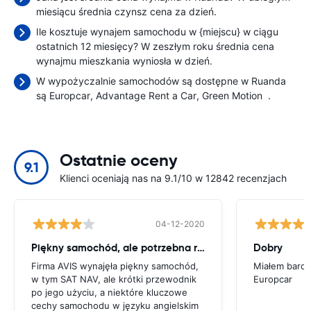
miesiącu średnia czynsz cena
za dzień.
Ile kosztuje wynajem samochodu w {miejscu} w ciągu
ostatnich 12 miesięcy? W zeszłym roku średnia cena
wynajmu mieszkania wyniosła
w dzień.
W wypożyczalnie samochodów są dostępne w Ruanda
są
Europcar
Advantage Rent a Car
Green Motion
.
Ostatnie oceny
9.1
Klienci oceniają nas na 9.1/10 w 12842 recenzjach
04-12-2020
Piękny samochód, ale potrzebna rada
Dobry
Firma AVIS wynajęła piękny samochód,
Miałem bardz
w tym SAT NAV, ale krótki przewodnik
Europcar
po jego użyciu, a niektóre kluczowe
cechy samochodu w języku angielskim