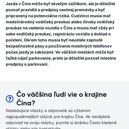
Jazda v Číne môže byť skvelým zážitkom, ale je dôležité
poznať pravidlá a predpisy cestnej premávky a byť
pripravený na potenciálne riziká. Cudzinci musia mať
medzinárodný vodičský preukaz alebo čínsky vodičský
preukaz na vedenie vozidla v Číne a musia mať vždy pri
sebe vodičský preukaz, registráciu vozidla a doklad o
poistení. Okrem toho musia byť neustále zapnuté
bezpečnostné pásy a používanie mobilných telefónov
počas jazdy je zakázané. Vo väčších mestách môže byť
ťažké nájsť parkovanie, preto je dôležité poznať miestne
predpisy o parkovaní.
Čo väčšina ľudí vie o krajine
Čína?
Nasledujúce otázky a odpovede sú výberom
najpopulárnejších otázok pre krajinu Čína. Ak nenájdete
odpoveď na svoju otázku, pozrite si stránku Často kladené
otázky alebo nás kontaktujte.