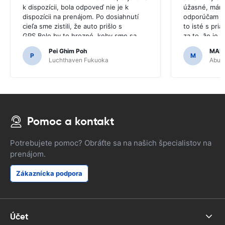
k dispozícii, bola odpoveď nie je k
úžasné, mám 
dispozícii na prenájom. Po dosiahnutí
odporúčam ce
cieľa sme zistili, že auto prišlo s
to isté s pri
GPS.Bolo by to hrozné, keby sme sa
za to, že je
rozhodli kúpiť GPS, pretože bolo
jednoduché.
Pei Ghim Poh
MAI
potrebné navigovať po japonských
P
M
Luchthaven Fukuoka
Abu D
cestách.
Pomoc a kontakt
Potrebujete pomoc? Obráťte sa na našich špecialistov na
prenájom.
Zákaznícka podpora
Účet