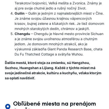
Terakotoví bojovníci, Veľká mešita a Zvonica. Známy je
aj pre svoje chutné jedlo a rušný nočný život.
Guilin
– Guilin je jedným z najmalebnejších miest v Číne.
Je známe svojou úžasnou krajinou vápencových
krasov, bujnej zelene a kľukatých riek. Je tiež domovom
mnohých starobylých dedín, chrámov a jaskýň.
Chengdu
– Chengdu je hlavné mesto provincie Sichuan
a je známe svojou uvoľnenou atmosférou a chutným
jedlom. Je domovom mnohých atrakcií, ako je
výskumná základňa Giant Panda Research Base, chata
Du Fu Thatched Cottage a svätyňa Wuhou.
Ďalšie mestá, ktoré stoja za zmienku, sú Hangzhou,
Suzhou, Huangshan a Lijiang. Každé z týchto miest má
svoje jedinečné atrakcie, kultúru a kuchyňu, vďaka ktorým
sa oplatí navštíviť.
Obľúbené miesta na prenájom