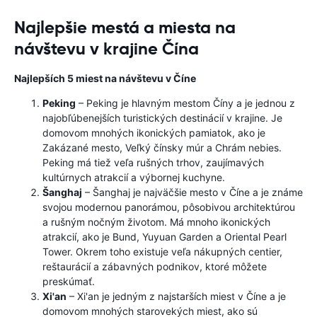
Najlepšie mestá a miesta na
návštevu v krajine Čína
Najlepších 5 miest na návštevu v Číne
Peking
– Peking je hlavným mestom Číny a je jednou z
najobľúbenejších turistických destinácií v krajine. Je
domovom mnohých ikonických pamiatok, ako je
Zakázané mesto, Veľký čínsky múr a Chrám nebies.
Peking má tiež veľa rušných trhov, zaujímavých
kultúrnych atrakcií a výbornej kuchyne.
Šanghaj
– Šanghaj je najväčšie mesto v Číne a je známe
svojou modernou panorámou, pôsobivou architektúrou
a rušným nočným životom. Má mnoho ikonických
atrakcií, ako je Bund, Yuyuan Garden a Oriental Pearl
Tower. Okrem toho existuje veľa nákupných centier,
reštaurácií a zábavných podnikov, ktoré môžete
preskúmať.
Xi'an
– Xi'an je jedným z najstarších miest v Číne a je
domovom mnohých starovekých miest, ako sú