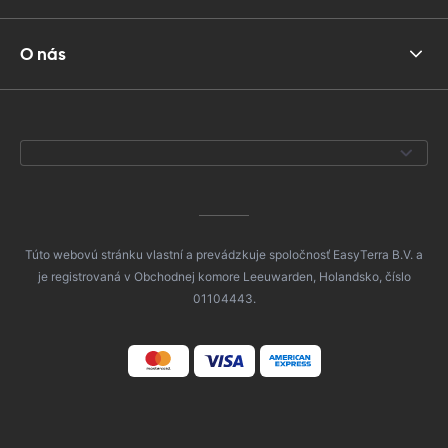
O nás
Túto webovú stránku vlastní a prevádzkuje spoločnosť EasyTerra B.V. a
je registrovaná v Obchodnej komore Leeuwarden, Holandsko, číslo
01104443.