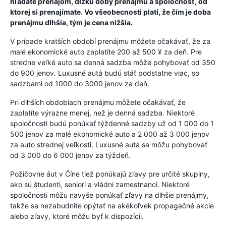
hľadáte prenájom, dĺžku doby prenájmu a spoločnosť, od
ktorej si prenajímate. Vo všeobecnosti platí, že čím je doba
prenájmu dlhšia, tým je cena nižšia.
V prípade kratších období prenájmu môžete očakávať, že za
malé ekonomické auto zaplatíte 200 až 500 ¥ za deň. Pre
stredne veľké auto sa denná sadzba môže pohybovať od 350
do 900 jenov. Luxusné autá budú stáť podstatne viac, so
sadzbami od 1000 do 3000 jenov za deň.
Pri dlhších obdobiach prenájmu môžete očakávať, že
zaplatíte výrazne menej, než je denná sadzba. Niektoré
spoločnosti budú ponúkať týždenné sadzby už od 1 000 do 1
500 jenov za malé ekonomické auto a 2 000 až 3 000 jenov
za auto strednej veľkosti. Luxusné autá sa môžu pohybovať
od 3 000 do 6 000 jenov za týždeň.
Požičovne áut v Číne tiež ponúkajú zľavy pre určité skupiny,
ako sú študenti, seniori a vládni zamestnanci. Niektoré
spoločnosti môžu navyše ponúkať zľavy na dlhšie prenájmy,
takže sa nezabudnite opýtať na akékoľvek propagačné akcie
alebo zľavy, ktoré môžu byť k dispozícii.