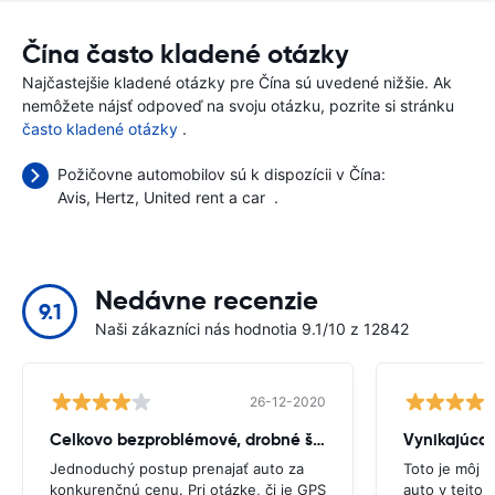
Čína často kladené otázky
Najčastejšie kladené otázky pre Čína sú uvedené nižšie. Ak
nemôžete nájsť odpoveď na svoju otázku, pozrite si stránku
často kladené otázky
.
Požičovne automobilov sú k dispozícii v Čína:
Avis
Hertz
United rent a car
.
Nedávne recenzie
9.1
Naši zákazníci nás hodnotia 9.1/10 z 12842
26-12-2020
Celkovo bezproblémové, drobné škytavka
Vynikajúca
Jednoduchý postup prenajať auto za
Toto je môj d
konkurenčnú cenu. Pri otázke, či je GPS
auto v tejto 