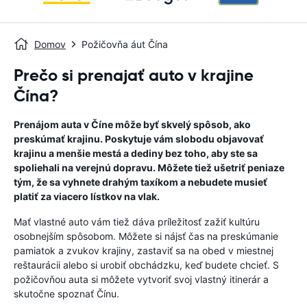
Domov
Požičovňa áut Čína
Prečo si prenajať auto v krajine
Čína?
Prenájom auta v Číne môže byť skvelý spôsob, ako
preskúmať krajinu. Poskytuje vám slobodu objavovať
krajinu a menšie mestá a dediny bez toho, aby ste sa
spoliehali na verejnú dopravu. Môžete tiež ušetriť peniaze
tým, že sa vyhnete drahým taxíkom a nebudete musieť
platiť za viacero lístkov na vlak.
Mať vlastné auto vám tiež dáva príležitosť zažiť kultúru
osobnejším spôsobom. Môžete si nájsť čas na preskúmanie
pamiatok a zvukov krajiny, zastaviť sa na obed v miestnej
reštaurácii alebo si urobiť obchádzku, keď budete chcieť. S
požičovňou auta si môžete vytvoriť svoj vlastný itinerár a
skutočne spoznať Čínu.