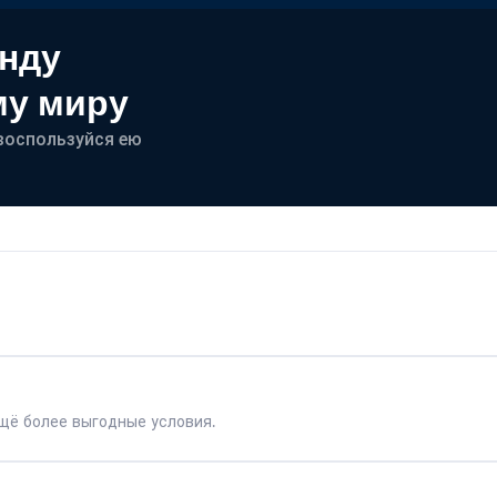
енду
му миру
- воспользуйся ею
щё более выгодные условия.