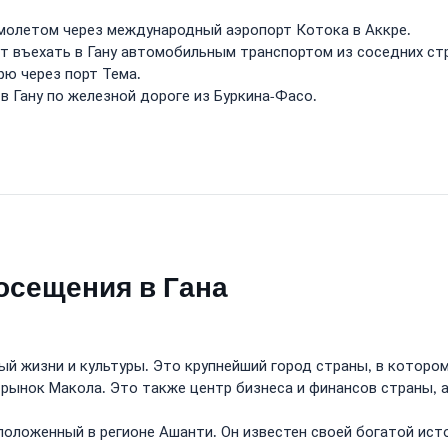
молетом через международный аэропорт Котока в Аккре.
 въехать в Гану автомобильным транспортом из соседних стр
рю через порт Тема.
 Гану по железной дороге из Буркина-Фасо.
осещения в Гана
ый жизни и культуры. Это крупнейший город страны, в которо
рынок Макола. Это также центр бизнеса и финансов страны, а
положенный в регионе Ашанти. Он известен своей богатой исто