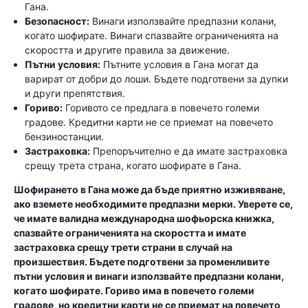
Гана.
Безопасност:
Винаги използвайте предпазни колани,
когато шофирате. Винаги спазвайте ограниченията на
скоростта и другите правила за движение.
Пътни условия:
Пътните условия в Гана могат да
варират от добри до лоши. Бъдете подготвени за дупки
и други препятствия.
Гориво:
Горивото се предлага в повечето големи
градове. Кредитни карти не се приемат на повечето
бензиностанции.
Застраховка:
Препоръчително е да имате застраховка
срещу трета страна, когато шофирате в Гана.
Шофирането в Гана може да бъде приятно изживяване,
ако вземете необходимите предпазни мерки. Уверете се,
че имате валидна международна шофьорска книжка,
спазвайте ограниченията на скоростта и имате
застраховка срещу трети страни в случай на
произшествия. Бъдете подготвени за променливите
пътни условия и винаги използвайте предпазни колани,
когато шофирате. Гориво има в повечето големи
градове, но кредитни карти не се приемат на повечето