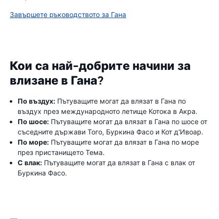
Завършете ръководството за Гана
Кои са най-добрите начини за
влизане в Гана?
По въздух:
Пътуващите могат да влязат в Гана по
въздух през международното летище Котока в Акра.
По шосе:
Пътуващите могат да влязат в Гана по шосе от
съседните държави Того, Буркина Фасо и Кот д'Ивоар.
По море:
Пътуващите могат да влязат в Гана по море
през пристанището Тема.
С влак:
Пътуващите могат да влязат в Гана с влак от
Буркина Фасо.