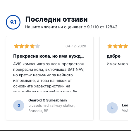
Последни отзиви
9.1
Нашите клиенти ни оценяват с 9.1/10 от 12842
04-12-2020
Прекрасна кола, но има нужда от повече
добре
AVIS компанията за наем предоставя
Имах много 
прекрасна кола, включваща SAT NAV,
но кратък наръчник за нейното
използване, а това на някои от
основните характеристики на
автомобила на английски език би
било много полезно за този клиент.
Gearoid O Suilleabhain
Трябваше да попитаме няколко
Leon
G
brussels midi railway station,
L
местни жители за ориентиране и
Victor
Brussels, BE
само за това, че може би не сме
разбрали функциите на SAT NAV.