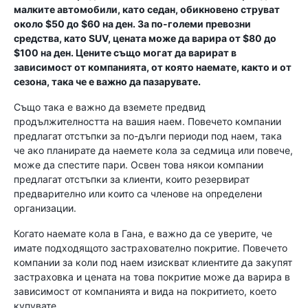
малките автомобили, като седан, обикновено струват
около $50 до $60 на ден. За по-големи превозни
средства, като SUV, цената може да варира от $80 до
$100 на ден. Цените също могат да варират в
зависимост от компанията, от която наемате, както и от
сезона, така че е важно да пазарувате.
Също така е важно да вземете предвид
продължителността на вашия наем. Повечето компании
предлагат отстъпки за по-дълги периоди под наем, така
че ако планирате да наемете кола за седмица или повече,
може да спестите пари. Освен това някои компании
предлагат отстъпки за клиенти, които резервират
предварително или които са членове на определени
организации.
Когато наемате кола в Гана, е важно да се уверите, че
имате подходящото застрахователно покритие. Повечето
компании за коли под наем изискват клиентите да закупят
застраховка и цената на това покритие може да варира в
зависимост от компанията и вида на покритието, което
купувате.