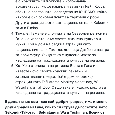
е с красивите си плажове и колониална
архитектура. Тук се намира и замъкът Кейп Коуст,
обект на световното наследство на ЮНЕСКО, който
някога е бил основен пункт за търговия с роби.
Други атракции включват национален парк Kakum и
замък Elmina.
Тамале:
Тамале е столицата на Северния регион на
Гана и е известен със своята жизнена култура и
кухня. Той е дом на редица атракции като
националния парк Тамале, двореца Дагбон и пазара
за роби Улугу. Също така е чудесно място за
изследване на традиционната култура на региона.
Хо:
Хо е столицата на региона Волта в Гана и е
известен със своите красиви пейзажи и
зашеметяващи гледки. Той е дом на редица
атракции като Tafi Atome Monkey Sanctuary, Wli
Waterfalls и Tafi Zoo. Също така е чудесно място за
изследване на традиционната култура на региона.
В допълнение към тези най-добри градове, има и много
други градове в Гана, които си струва да посетите, като
Sekondi-Takoradi, Bolgatanga, Wa и Techiman. Всеки от