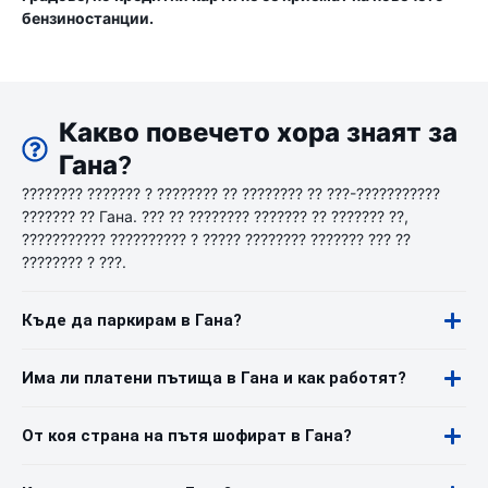
бензиностанции.
Какво повечето хора знаят за
Гана?
???????? ??????? ? ???????? ?? ???????? ?? ???-???????????
??????? ?? Гана. ??? ?? ???????? ??????? ?? ??????? ??,
??????????? ?????????? ? ????? ???????? ??????? ??? ??
???????? ? ???.
Къде да паркирам в Гана?
Има ли платени пътища в Гана и как работят?
От коя страна на пътя шофират в Гана?