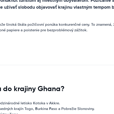
 ponúknuť turistom aj miestnym obyvateľom. Požičanie 
te užívať slobodu objavovať krajinu vlastným tempom b
ože široká škála požičovní ponúka konkurenčné ceny. To znamená, ž
bné papiere a poistenie pre bezproblémový zážitok.
u do krajiny Ghana?
dzinárodné letisko Kotoka v Akkre.
edných krajín Togo, Burkina Faso a Pobrežie Slonoviny.