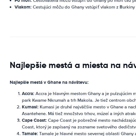
Po mori:
Cestovatelia môžu vstúpiť do Ghany po mori cez pr
Vlakom:
Cestujúci môžu do Ghany vstúpiť vlakom z Burkiny
Najlepšie mestá a miesta na ná
Najlepšie mestá v Ghane na návštevu:
Accra:
Accra je hlavným mestom Ghany a je pulzujúcim m
park Kwame Nkrumah a trh Makola. Je tiež centrom obchod
Kumasi:
Kumasi je druhé najväčšie mesto v Ghane a nach
Asantehene. Má tiež množstvo trhov, múzeí a iných atrakc
Cape Coast:
Cape Coast je pobrežné mesto nachádzajúce
Coast, ktorý je zapísaný na zozname svetového dedičst
Tamale:
Tamale je hlavné mesto severnej oblasti Ghany 