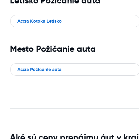
Letisko Požičanie auta
Accra Kotoka Letisko
Mesto Požičanie auta
Accra Požičanie auta
Aké sú ceny prenájmu áut v kra