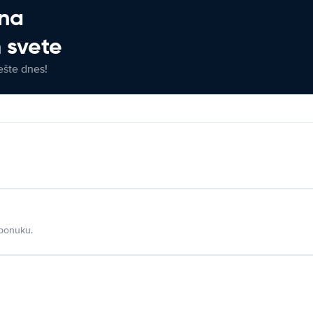
 na
 svete
ešte dnes!
 ponuku.