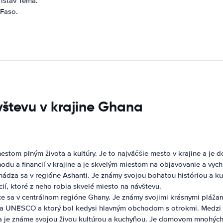
ístav Tema.
 Faso.
vštevu v krajine Ghana
estom plným života a kultúry. Je to najväčšie mesto v krajine a j
u a financií v krajine a je skvelým miestom na objavovanie a vychu
ádza sa v regióne Ashanti. Je známy svojou bohatou históriou a ku
ií, ktoré z neho robia skvelé miesto na návštevu.
 sa v centrálnom regióne Ghany. Je známy svojimi krásnymi plážam
va UNESCO a ktorý bol kedysi hlavným obchodom s otrokmi. Medzi ď
a je známe svojou živou kultúrou a kuchyňou. Je domovom mnohých a