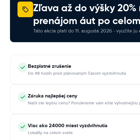
Zľava až do výšky 20%
prenájom áut po celom
Táto akcia platí do 11. augusta 2026 - využite ju 
Bezplatné zrušenie
Do 48 hodín pred plánovaným časom vyzdvihnutia
Záruka najlepšej ceny
Našli ste lepšiu cenu? Ponúkneme vám ešte výhodnejšiu
Viac ako 24000 miest vyzdvihnutia
Lokality na celom svete