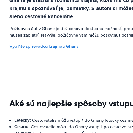
Ghana je krásna a rozmanitá krajina, ktorá má čo
krajinu a spoznávať jej pamiatky. S autom si môže
alebo cestovné kancelárie.
Požičovňa áut v Ghane je tiež cenovo dostupná možnosť, pret
museli zaplatiť. Navyše, požičovne vám môžu poskytnúť potre
Vyplňte sprievodcu krajinou Ghana
Aké sú najlepšie spôsoby vstup
Letecky:
Cestovatelia môžu vstúpiť do Ghany letecky cez me
Cestou:
Cestovatelia môžu do Ghany vstúpiť po ceste zo sus