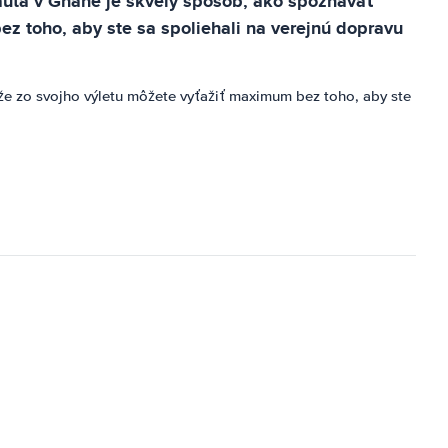
auta v Ghane je skvelý spôsob, ako spoznávať
ez toho, aby ste sa spoliehali na verejnú dopravu
e zo svojho výletu môžete vyťažiť maximum bez toho, aby ste