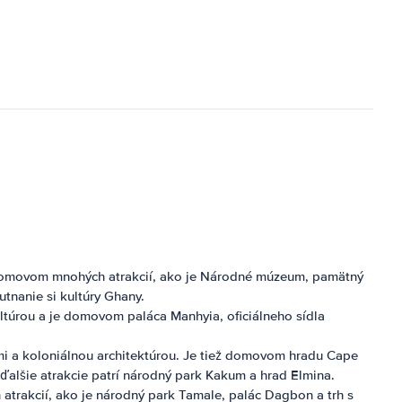
e domovom mnohých atrakcií, ako je Národné múzeum, pamätný
tnanie si kultúry Ghany.
ltúrou a je domovom paláca Manhyia, oficiálneho sídla
i a koloniálnou architektúrou. Je tiež domovom hradu Cape
alšie atrakcie patrí národný park Kakum a hrad Elmina.
trakcií, ako je národný park Tamale, palác Dagbon a trh s