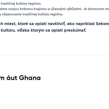
tradičnej kultúry regiónu.
áme svojou krásnou krajinou a úžasnými výhľadmi. Je domovom mnoh
a objavovanie tradičnej kultúry regiónu.
h miest, ktoré sa oplatí navštíviť, ako napríklad Seko
 kultúru, vďaka ktorým sa oplatí preskúmať.
om áut Ghana