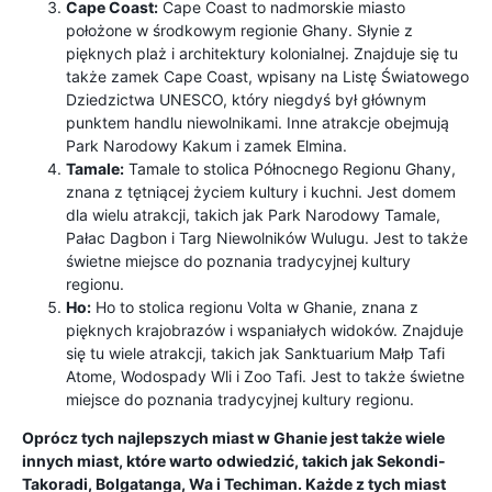
Cape Coast:
Cape Coast to nadmorskie miasto
położone w środkowym regionie Ghany. Słynie z
pięknych plaż i architektury kolonialnej. Znajduje się tu
także zamek Cape Coast, wpisany na Listę Światowego
Dziedzictwa UNESCO, który niegdyś był głównym
punktem handlu niewolnikami. Inne atrakcje obejmują
Park Narodowy Kakum i zamek Elmina.
Tamale:
Tamale to stolica Północnego Regionu Ghany,
znana z tętniącej życiem kultury i kuchni. Jest domem
dla wielu atrakcji, takich jak Park Narodowy Tamale,
Pałac Dagbon i Targ Niewolników Wulugu. Jest to także
świetne miejsce do poznania tradycyjnej kultury
regionu.
Ho:
Ho to stolica regionu Volta w Ghanie, znana z
pięknych krajobrazów i wspaniałych widoków. Znajduje
się tu wiele atrakcji, takich jak Sanktuarium Małp Tafi
Atome, Wodospady Wli i Zoo Tafi. Jest to także świetne
miejsce do poznania tradycyjnej kultury regionu.
Oprócz tych najlepszych miast w Ghanie jest także wiele
innych miast, które warto odwiedzić, takich jak Sekondi-
Takoradi, Bolgatanga, Wa i Techiman. Każde z tych miast