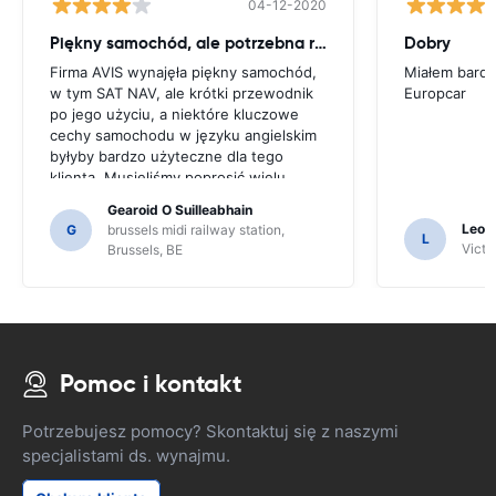
04-12-2020
Piękny samochód, ale potrzebna rada
Dobry
Firma AVIS wynajęła piękny samochód,
Miałem bardz
w tym SAT NAV, ale krótki przewodnik
Europcar
po jego użyciu, a niektóre kluczowe
cechy samochodu w języku angielskim
byłyby bardzo użyteczne dla tego
klienta. Musieliśmy poprosić wielu
mieszkańców o wskazówki i tylko
Gearoid O Suilleabhain
dlatego, że mogliśmy nie zorientować
Leon
G
brussels midi railway station,
L
się w funkcjach SAT NAV.
Victor
Brussels, BE
Pomoc i kontakt
Potrzebujesz pomocy? Skontaktuj się z naszymi
specjalistami ds. wynajmu.