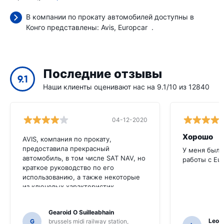
В компании по прокату автомобилей доступны в
Конго представлены:
Avis
Europcar
.
Последние отзывы
9.1
Наши клиенты оценивают нас на 9.1/10 из 12840
04-12-2020
Хорошо
AVIS, компания по прокату,
предоставила прекрасный
У меня был 
автомобиль, в том числе SAT NAV, но
работы с Eu
краткое руководство по его
использованию, а также некоторые
из ключевых характеристик
автомобиля на английском языке
были бы очень полезны для этого
Gearoid O Suilleabhain
клиента. Мы должны были попросить
Leon
G
brussels midi railway station,