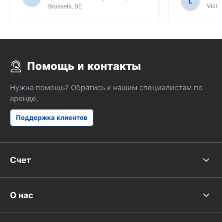
нескольких местных жителей для
L
Victor
Brussels, BE
руководства, и только для этого мы,
возможно, не выяснили функции SAT
NAV.
Помощь и контакты
Нужна помощь? Обратись к нашим специалистам по
аренде.
Поддержка клиентов
Счет
О нас