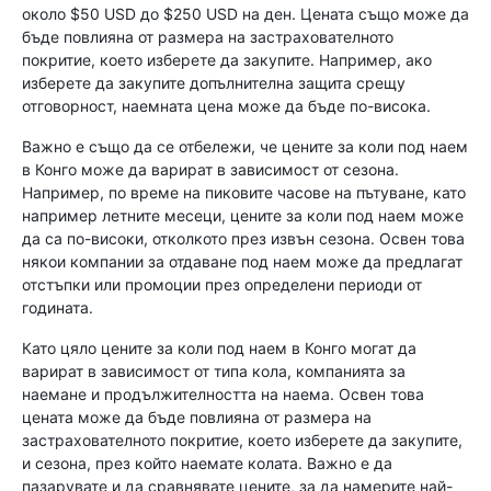
около $50 USD до $250 USD на ден. Цената също може да
бъде повлияна от размера на застрахователното
покритие, което изберете да закупите. Например, ако
изберете да закупите допълнителна защита срещу
отговорност, наемната цена може да бъде по-висока.
Важно е също да се отбележи, че цените за коли под наем
в Конго може да варират в зависимост от сезона.
Например, по време на пиковите часове на пътуване, като
например летните месеци, цените за коли под наем може
да са по-високи, отколкото през извън сезона. Освен това
някои компании за отдаване под наем може да предлагат
отстъпки или промоции през определени периоди от
годината.
Като цяло цените за коли под наем в Конго могат да
варират в зависимост от типа кола, компанията за
наемане и продължителността на наема. Освен това
цената може да бъде повлияна от размера на
застрахователното покритие, което изберете да закупите,
и сезона, през който наемате колата. Важно е да
пазарувате и да сравнявате цените, за да намерите най-