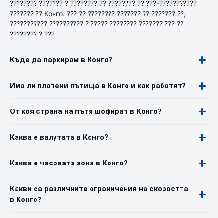
???????? ??????? ? ???????? ?? ???????? ?? ???-???????????
??????? ?? Конго. ??? ?? ???????? ??????? ?? ??????? ??,
??????????? ?????????? ? ????? ???????? ??????? ??? ??
???????? ? ???.
Къде да паркирам в Конго?
Има ли платени пътища в Конго и как работят?
От коя страна на пътя шофират в Конго?
Каква е валутата в Конго?
Каква е часовата зона в Конго?
Какви са различните ограничения на скоростта
в Конго?