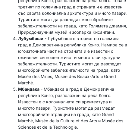
република Конго, разположен на река Конго. Това е
третият по големина град в страната и е известен
със своята колониална архитектура и много пазари.
Туристите могат да разгледат многобройните
забележителности на града, като Голямата джамия,
Природонаучния музей и зоопарка Кисангани.
Лубумбаши
- Лубумбаши е вторият по големина
град в Демократична република Конго. Намира се в
югоизточната част на страната и е известен с
оживения си нощен живот и многото си културни
забележителности. Туристите могат да разгледат
многобройните забележителности на града, като
Musée des Mines, Musée des Beaux-Arts и Grand
Marché.
Мбандака
- Мбандака е град в Демократична
република Конго, разположен на река Конго.
Известен е с колониалната си архитектура и
многото пазари. Туристите могат да разгледат
многобройните атракции на града, като Grand
Marché, Musée de la Culture et des Arts и Musée des
Sciences et de la Technologie.