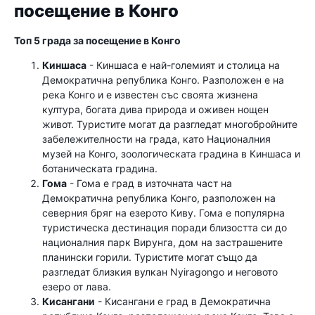
посещение в Конго
Топ 5 града за посещение в Конго
Киншаса
- Киншаса е най-големият и столица на
Демократична република Конго. Разположен е на
река Конго и е известен със своята жизнена
култура, богата дива природа и оживен нощен
живот. Туристите могат да разгледат многобройните
забележителности на града, като Националния
музей на Конго, зоологическата градина в Киншаса и
ботаническата градина.
Гома
- Гома е град в източната част на
Демократична република Конго, разположен на
северния бряг на езерото Киву. Гома е популярна
туристическа дестинация поради близостта си до
националния парк Вирунга, дом на застрашените
планински горили. Туристите могат също да
разгледат близкия вулкан Nyiragongo и неговото
езеро от лава.
Кисангани
- Кисангани е град в Демократична