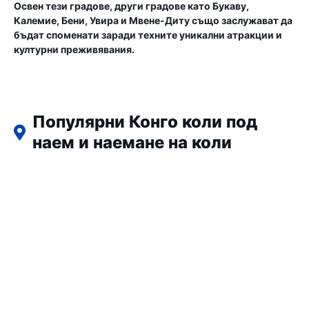
Освен тези градове, други градове като Букаву,
Калемие, Бени, Увира и Мвене-Диту също заслужават да
бъдат споменати заради техните уникални атракции и
културни преживявания.
Популярни Конго коли под
наем и наемане на коли