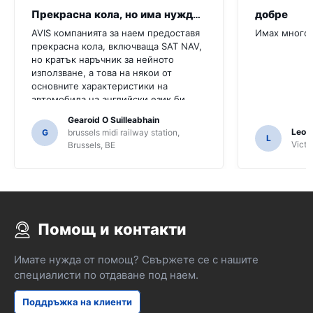
Прекрасна кола, но има нужда от повече
добре
AVIS компанията за наем предоставя
Имах много 
прекрасна кола, включваща SAT NAV,
но кратък наръчник за нейното
използване, а това на някои от
основните характеристики на
автомобила на английски език би
било много полезно за този клиент.
Gearoid O Suilleabhain
Трябваше да попитаме няколко
Leon
G
brussels midi railway station,
L
местни жители за ориентиране и
Victor
Brussels, BE
само за това, че може би не сме
разбрали функциите на SAT NAV.
Помощ и контакти
Имате нужда от помощ? Свържете се с нашите
специалисти по отдаване под наем.
Поддръжка на клиенти