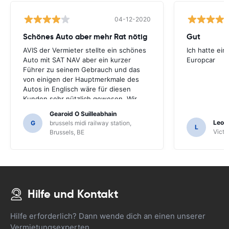
04-12-2020
Schönes Auto aber mehr Rat nötig
Gut
AVIS der Vermieter stellte ein schönes
Ich hatte ein
Auto mit SAT NAV aber ein kurzer
Europcar
Führer zu seinem Gebrauch und das
von einigen der Hauptmerkmale des
Autos in Englisch wäre für diesen
Kunden sehr nützlich gewesen. Wir
mussten eine Reihe von Einheimischen
Gearoid O Suilleabhain
zur Führung fragen und nur dafür
Leon
G
brussels midi railway station,
L
hätten wir die Funktionen des SAT NAV
Victor
Brussels, BE
nicht herausgefunden.
Hilfe und Kontakt
Hilfe erforderlich? Dann wende dich an einen unserer
Vermietungsexperten.