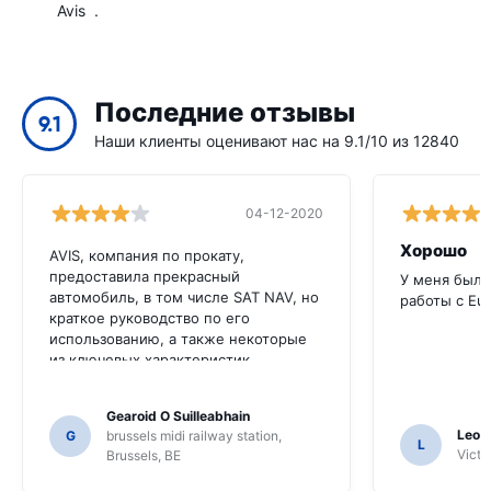
Avis
.
Последние отзывы
9.1
Наши клиенты оценивают нас на 9.1/10 из 12840
04-12-2020
Хорошо
AVIS, компания по прокату,
предоставила прекрасный
У меня был 
автомобиль, в том числе SAT NAV, но
работы с Eu
краткое руководство по его
использованию, а также некоторые
из ключевых характеристик
автомобиля на английском языке
были бы очень полезны для этого
Gearoid O Suilleabhain
клиента. Мы должны были попросить
Leon
G
brussels midi railway station,
нескольких местных жителей для
L
Victor
Brussels, BE
руководства, и только для этого мы,
возможно, не выяснили функции SAT