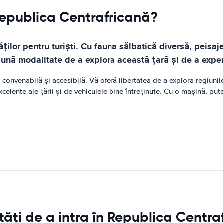
 Republica Centrafricană?
ilor pentru turiști. Cu fauna sălbatică diversă, peisaje
bună modalitate de a explora această țară și de a exper
onvenabilă și accesibilă. Vă oferă libertatea de a explora regiunile în
elente ale țării și de vehiculele bine întreținute. Cu o mașină, put
ăți de a intra în Republica Centra