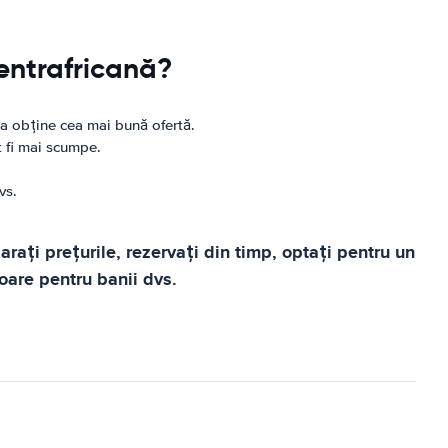
entrafricană?
u a obține cea mai bună ofertă.
t fi mai scumpe.
vs.
rați prețurile, rezervați din timp, optați pentru un
oare pentru banii dvs.