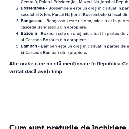
Centrală, Palatul Prezidențial, Muzeul Național al Repub
Bossembele
- Bossembele este un oraș mic situat în parte
secolul al X-lea, Parcul Național Bossembele și lacul din
Bangassou
- Bangassou este un oraș mic situat în partea
cascada Bangassou din apropiere.
Bozoum
- Bozoum este un oraș mic situat în partea de v
și Cascada Bozoum din apropiere.
Bambari
- Bambari este un oraș mic situat în partea de e
și Cascada Bambari din apropiere.
Alte orașe care merită menționate în Republica Cen
vizitat dacă aveți timp.
Cum sunt prețurile de închirier