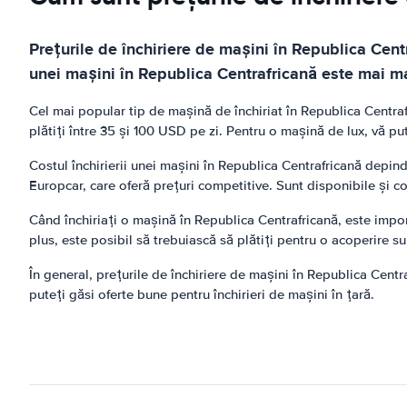
Prețurile de închiriere de mașini în Republica Centr
unei mașini în Republica Centrafricană este mai ma
Cel mai popular tip de mașină de închiriat în Republica Centr
plătiți între 35 și 100 USD pe zi. Pentru o mașină de lux, vă pu
Costul închirierii unei mașini în Republica Centrafricană depin
Europcar, care oferă prețuri competitive. Sunt disponibile și co
Când închiriați o mașină în Republica Centrafricană, este import
plus, este posibil să trebuiască să plătiți pentru o acoperire s
În general, prețurile de închiriere de mașini în Republica Centr
puteți găsi oferte bune pentru închirieri de mașini în țară.