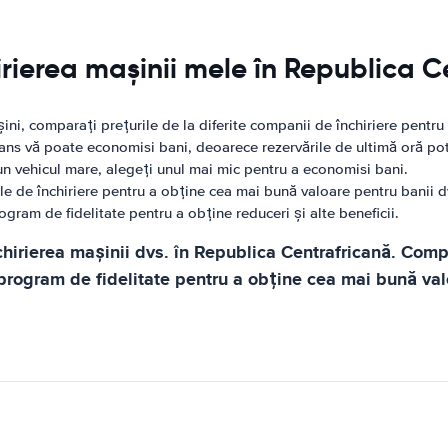
rierea mașinii mele în Republica C
ini, comparați prețurile de la diferite companii de închiriere pentr
vans vă poate economisi bani, deoarece rezervările de ultimă oră po
n vehicul mare, alegeți unul mai mic pentru a economisi bani.
ile de închiriere pentru a obține cea mai bună valoare pentru banii d
ogram de fidelitate pentru a obține reduceri și alte beneficii.
hirierea mașinii dvs. în Republica Centrafricană. Compa
i program de fidelitate pentru a obține cea mai bună val