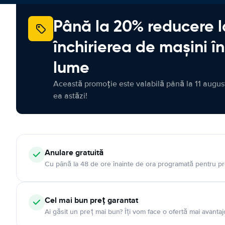
Până la 20% reducere l
închirierea de mașini î
lume
Această promoție este valabilă până la 11 august
ea astăzi!
Anulare gratuită
Cu până la 48 de ore înainte de ora programată pentru pr
Cel mai bun preț garantat
Ai găsit un preț mai bun? Îți vom face o ofertă mai avantaj