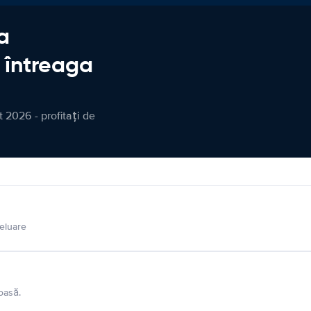
a
n întreaga
 2026 - profitați de
eluare
oasă.