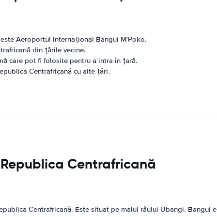
ă este Aeroportul Internațional Bangui M'Poko.
africană din țările vecine.
ă care pot fi folosite pentru a intra în țară.
Republica Centrafricană cu alte țări.
in Republica Centrafricană
publica Centrafricană. Este situat pe malul râului Ubangi. Bangui est