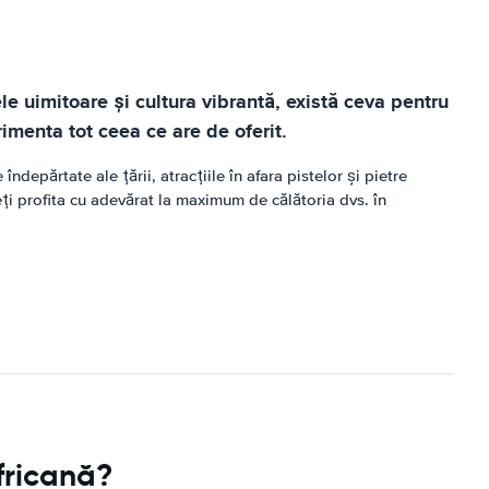
le uimitoare și cultura vibrantă, există ceva pentru
imenta tot ceea ce are de oferit.
depărtate ale țării, atracțiile în afara pistelor și pietre
eți profita cu adevărat la maximum de călătoria dvs. în
fricană?