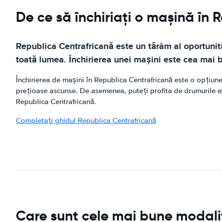
De ce să închiriați o mașină în
Republica Centrafricană este un tărâm al oportunităț
toată lumea. Închirierea unei mașini este cea mai 
Închirierea de mașini în Republica Centrafricană este o opțiune c
prețioase ascunse. De asemenea, puteți profita de drumurile exc
Republica Centrafricană.
Completați ghidul Republica Centrafricană
Care sunt cele mai bune modalit