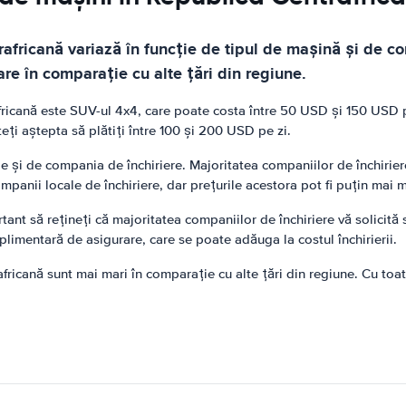
africană variază în funcție de tipul de mașină și de com
re în comparație cu alte țări din regiune.
africană este SUV-ul 4x4, care poate costa între 50 USD și 150 USD 
teți aștepta să plătiți între 100 și 200 USD pe zi.
de și de compania de închiriere. Majoritatea companiilor de închirier
mpanii locale de închiriere, dar prețurile acestora pot fi puțin mai m
ant să rețineți că majoritatea companiilor de închiriere vă solicită 
uplimentară de asigurare, care se poate adăuga la costul închirierii.
africană sunt mai mari în comparație cu alte țări din regiune. Cu toa