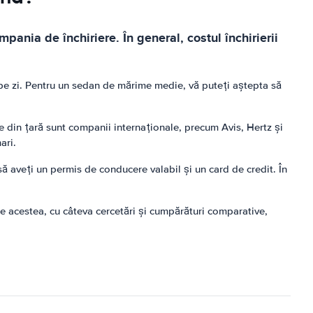
pania de închiriere. În general, costul închirierii
pe zi. Pentru un sedan de mărime medie, vă puteți aștepta să
e din țară sunt companii internaționale, precum Avis, Hertz și
ari.
să aveți un permis de conducere valabil și un card de credit. În
te acestea, cu câteva cercetări și cumpărături comparative,