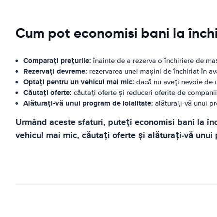
Cum pot economisi bani la închi
Comparați prețurile:
înainte de a rezerva o închiriere de maș
Rezervați devreme:
rezervarea unei mașini de închiriat în a
Optați pentru un vehicul mai mic:
dacă nu aveți nevoie de u
Căutați oferte:
căutați oferte și reduceri oferite de compani
Alăturați-vă unui program de loialitate:
alăturați-vă unui pr
Urmând aceste sfaturi, puteți economisi bani la înc
vehicul mai mic, căutați oferte și alăturați-vă unu