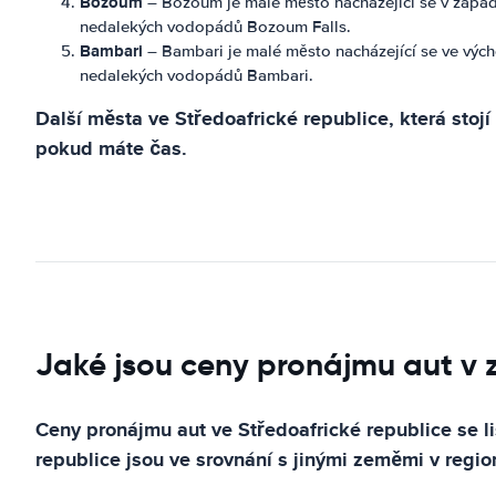
Bozoum
– Bozoum je malé město nacházející se v západ
nedalekých vodopádů Bozoum Falls.
Bambari
– Bambari je malé město nacházející se ve vých
nedalekých vodopádů Bambari.
Další města ve Středoafrické republice, která stojí 
pokud máte čas.
Jaké jsou ceny pronájmu aut v 
Ceny pronájmu aut ve Středoafrické republice se li
republice jsou ve srovnání s jinými zeměmi v regio