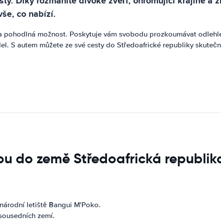
isty. Díky rozmanité divoké zvěři, ohromující krajině a 
še, co nabízí.
 a pohodlná možnost. Poskytuje vám svobodu prozkoumávat odlehlé r
idel. S autem můžete ze své cesty do Středoafrické republiky skuteč
upu do země Středoafrická republik
inárodní letiště Bangui M'Poko.
 sousedních zemí.