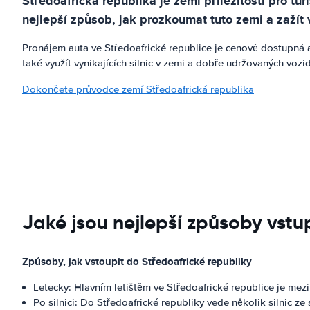
Středoafrická republika je zemí příležitostí pro tur
nejlepší způsob, jak prozkoumat tuto zemi a zažít v
Pronájem auta ve Středoafrické republice je cenově dostupná
také využít vynikajících silnic v zemi a dobře udržovaných voz
Dokončete průvodce zemí Středoafrická republika
Jaké jsou nejlepší způsoby vst
Způsoby, jak vstoupit do Středoafrické republiky
Letecky: Hlavním letištěm ve Středoafrické republice je mez
Po silnici: Do Středoafrické republiky vede několik silnic ze