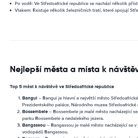
Po vodě: Ve Středoafrické republice se nachází několik příst
Vlakem: Existuje několik železničních tratí, které spojují St
Nejlepší města a místa k návště
Top 5 měst k návštěvě ve Středoafrické republice
Bangui
– Bangui je hlavní a největší město Středoafrick
Prezidentského paláce, Národního muzea Středoafrické 
Bossembele
– Bossembele je malé město nacházející se v 
parku Bossembele a nedalekého jezera.
Bangassou
– Bangassou je malé město nacházející se v 
vodopádů Bangassou.