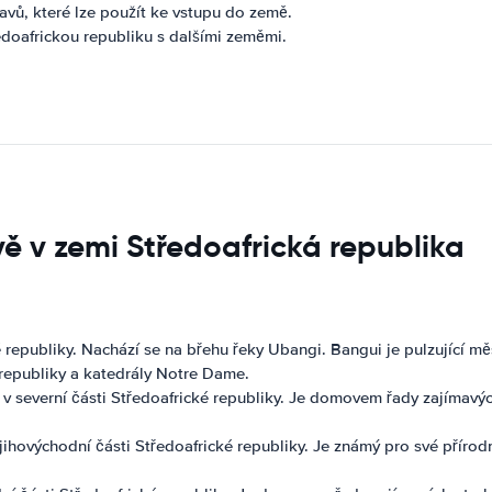
avů, které lze použít ke vstupu do země.
ředoafrickou republiku s dalšími zeměmi.
vě v zemi Středoafrická republika
é republiky. Nachází se na břehu řeky Ubangi. Bangui je pulzující m
republiky a katedrály Notre Dame.
severní části Středoafrické republiky. Je domovem řady zajímavých mí
jihovýchodní části Středoafrické republiky. Je známý pro své příro