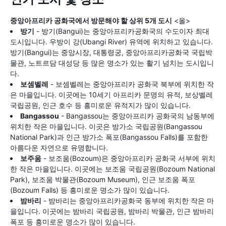
중앙아프리카 공화국에서 방문해야 할 상위 5개 도시
<올>
방기
- 방기(Bangui)는 중앙아프리카공화국의 수도이자 최대
도시입니다. 우방이 강(Ubangi River) 유역에 위치하고 있습니다.
방기(Bangui)는 중앙시장, 대통령궁, 중앙아프리카공화국 국립박
물관, 노트르담 대성당 등 많은 명소가 있는 활기 넘치는 도시입니
다.
보셈벨레
- 보셈벨레는 중앙아프리카 공화국 북부에 위치한 작
은 마을입니다. 이곳에는 10세기 아프리카 문명의 유적, 보상벨레
국립공원, 인근 호수 등 흥미로운 유적지가 많이 있습니다.
Bangassou
- Bangassou는 중앙아프리카 공화국의 남동부에
위치한 작은 마을입니다. 이곳은 방가소 국립공원(Bangassou
National Park)과 인근 방가소 폭포(Bangassou Falls)를 포함한
아름다운 자연으로 유명합니다.
보주움
- 보조움(Bozoum)은 중앙아프리카 공화국 서부에 위치
한 작은 마을입니다. 이곳에는 보조움 국립공원(Bozoum National
Park), 보조움 박물관(Bozoum Museum), 인근 보조움 폭포
(Bozoum Falls) 등 흥미로운 명소가 많이 있습니다.
밤바리
- 밤바리는 중앙아프리카공화국 동부에 위치한 작은 마
을입니다. 이곳에는 밤바리 국립공원, 밤바리 박물관, 인근 밤바리
폭포 등 흥미로운 명소가 많이 있습니다.