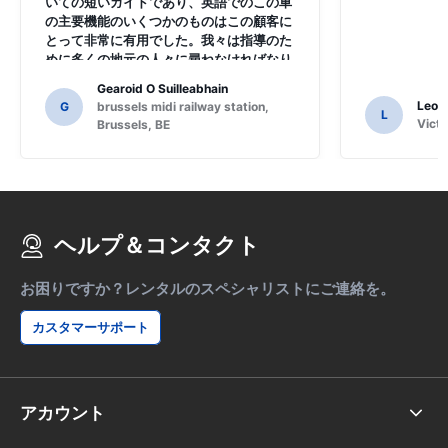
いての短いガイドであり、英語でのこの車
の主要機能のいくつかのものはこの顧客に
とって非常に有用でした。我々は指導のた
めに多くの地元の人々に尋ねなければなり
ませんでした、そして、私たちはSAT
Gearoid O Suilleabhain
NAVの機能を理解していないかも知れない
Leon
G
brussels midi railway station,
L
かもしれません。
Victo
Brussels, BE
ヘルプ＆コンタクト
お困りですか？レンタルのスペシャリストにご連絡を。
カスタマーサポート
アカウント