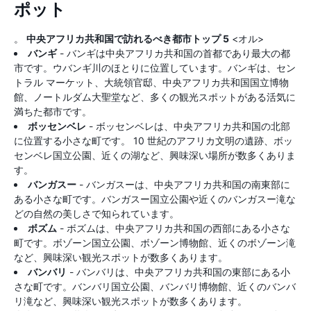
ポット
。
中央アフリカ共和国で訪れるべき都市トップ 5
<オル>
バンギ
- バンギは中央アフリカ共和国の首都であり最大の都
市です。ウバンギ川のほとりに位置しています。バンギは、セン
トラル マーケット、大統領官邸、中央アフリカ共和国国立博物
館、ノートルダム大聖堂など、多くの観光スポットがある活気に
満ちた都市です。
ボッセンベレ
- ボッセンベレは、中央アフリカ共和国の北部
に位置する小さな町です。 10 世紀のアフリカ文明の遺跡、ボッ
センベレ国立公園、近くの湖など、興味深い場所が数多くありま
す。
バンガスー
- バンガスーは、中央アフリカ共和国の南東部に
ある小さな町です。バンガスー国立公園や近くのバンガスー滝な
どの自然の美しさで知られています。
ボズム
- ボズムは、中央アフリカ共和国の西部にある小さな
町です。ボゾーン国立公園、ボゾーン博物館、近くのボゾーン滝
など、興味深い観光スポットが数多くあります。
バンバリ
- バンバリは、中央アフリカ共和国の東部にある小
さな町です。バンバリ国立公園、バンバリ博物館、近くのバンバ
リ滝など、興味深い観光スポットが数多くあります。