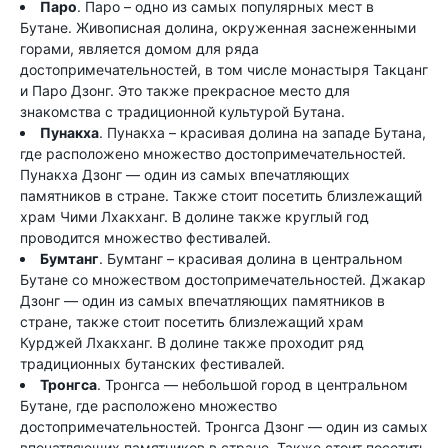
Паро
. Паро – одно из самых популярных мест в
Бутане. Живописная долина, окруженная заснеженными
горами, является домом для ряда
достопримечательностей, в том числе монастыря Такцанг
и Паро Дзонг. Это также прекрасное место для
знакомства с традиционной культурой Бутана.
Пунакха
. Пунакха – красивая долина на западе Бутана,
где расположено множество достопримечательностей.
Пунакха Дзонг — один из самых впечатляющих
памятников в стране. Также стоит посетить близлежащий
храм Чими Лхакханг. В долине также круглый год
проводится множество фестивалей.
Бумтанг
. Бумтанг – красивая долина в центральном
Бутане со множеством достопримечательностей. Джакар
Дзонг — один из самых впечатляющих памятников в
стране, также стоит посетить близлежащий храм
Курджей Лхакханг. В долине также проходит ряд
традиционных бутанских фестивалей.
Тронгса
. Тронгса — небольшой город в центральном
Бутане, где расположено множество
достопримечательностей. Тронгса Дзонг — один из самых
впечатляющих памятников в стране. Также стоит посетить