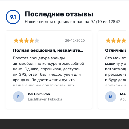
Последние отзывы
9.1
Наши клиенты оценивают нас на 9.1/10 из 12842
26-12-2020
Полная бесшовная, незначительная икот
Отличный 
Простая процедура аренды
Это мой вто
автомобиля по конкурентоспособной
машину у эт
цене. Однако, спрашивая, доступен
потрясающе,
ли GPS, ответ был «недоступен для
я рекоменду
аренды». По достижении пункта
и буду делат
назначения мы обнаружили, что
друзьями и 
автомобиль оснащен GPS.Было бы
сделали его
Pei Ghim Poh
MAI
ужасно, если бы мы решили купить
P
M
Luchthaven Fukuoka
Abu D
GPS, поскольку нужно было
перемещаться по японским дорогам.