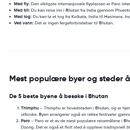
Med fly:
Den viktigste internasjonale flyplassen er Paro inte
Med bil:
Du kan reise inn i Bhutan fra India gjennom Phuent
Med tog:
Du kan ta et tog fra Kolkata, India til Hasimara, In
Ved vann:
Det er ingen fergeforbindelser til Bhutan.
Mest populære byer og steder å
De 5 beste byene å besøke i Bhutan
Thimphu
– Thimphu er hovedstaden i Bhutan, og er hjem
utforske. Byen arrangerer også en rekke festivaler gjenno
Paro
– Paro er et av de mest populære reisemålene i Bhut
Dzong. Det er også et flott sted å oppleve tradisjonell b