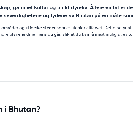
skap, gammel kultur og unikt dyreliv. Å leie en bil er d
e severdighetene og lydene av Bhutan på en måte som off
de områder og utforske steder som er utenfor allfarvei. Dette betyr 
endre planene dine mens du går, slik at du kan få mest mulig ut av t
n i Bhutan?