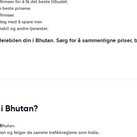
irmaer for å få det beste tilbudet.
e beste prisene.
firmaer.
 deg med å spare mer.
ebil og andre tjenester.
iebilen din i Bhutan. Sørg for å sammenligne priser, bes
 i Bhutan?
 Bhutan.
eien og følger de samme trafikkreglene som India.