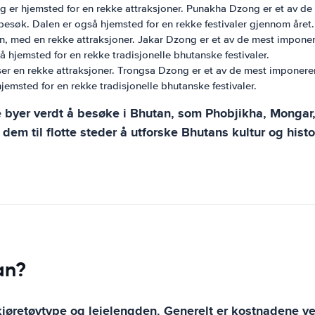
og er hjemsted for en rekke attraksjoner. Punakha Dzong er et av 
esøk. Dalen er også hjemsted for en rekke festivaler gjennom året.
an, med en rekke attraksjoner. Jakar Dzong er et av de mest impon
 hjemsted for en rekke tradisjonelle bhutanske festivaler.
 huser en rekke attraksjoner. Trongsa Dzong er et av de mest impon
emsted for en rekke tradisjonelle bhutanske festivaler.
re byer verdt å besøke i Bhutan, som Phobjikha, Monga
dem til flotte steder å utforske Bhutans kultur og histo
an?
kjøretøytype og leielengden. Generelt er kostnadene ved 