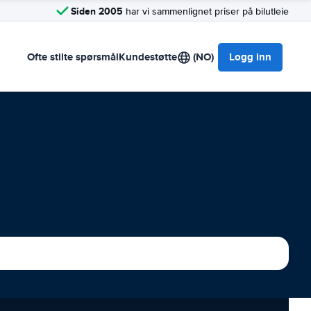
Siden 2005
har vi sammenlignet priser på bilutleie
Ofte stilte spørsmål
Kundestøtte
(NO)
Logg inn