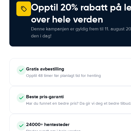
Opptil 20% rabatt på le
over hele verden
Denne kampanjen er gyldig frem til 11. august 2
den i dag!
Gratis
avbestilling
Opptil 48 timer før planlagt tid for henting
Beste pris-garanti
Har du funnet en bedre pris? Da gir vi deg et bedre tilbud
24000+
hentesteder