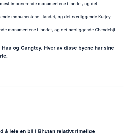
de mest imponerende monumentene i landet, og det
erende monumentene i landet, og det nærliggende Kurjey
erende monumentene i landet, og det nærliggende Chendebji
r, Haa og Gangtey. Hver av disse byene har sine
rie.
å leie en bil i Bhutan relativt rimelige