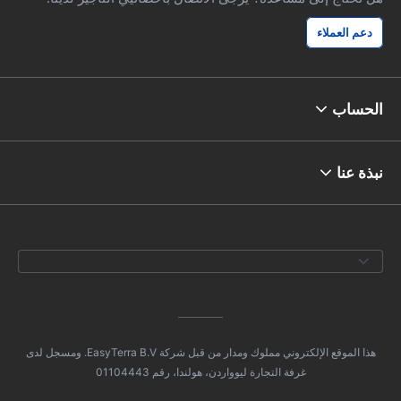
دعم العملاء
الحساب
نبذة عنا
هذا الموقع الإلكتروني مملوك ومدار من قبل شركة EasyTerra B.V. ومسجل لدى
غرفة التجارة ليوواردن، هولندا، رقم 01104443