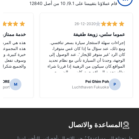
قام عملاؤنا بتقييمنا على 9.1/ 10 من أصل 12840
26-12-2020
عموما سلس، زوبعة طفيفة
خدمة ممتازة
إجراءات سهلة لاستئجار سيارة بسعر تنافسي.
هذه هي المرة ال
ومع ذلك، عند سؤال ما إذا كان غس متوفرا،
هذه المجموعة و
كان الرد 'غير متوفر للإيجار '. عند الوصول إلى
خبرة كبيرة، وأو
الوجهة، وجدنا أن السيارة تأتي مع نظام تحديد
وسوف تفعل الش
المواقع.كان سيكون من الرهيبة إذا قررنا شراء
والجميع.شكرا لج
نظام تحديد المواقع حيث كان من الضروري
للتنقل الطرق اليابانية.
AORE
Pei Ghim Poh
M
P
irport
Luchthaven Fukuoka
المساعدة والاتصال
هل تحتاج إلى مساعدة؟ يُرجى الاتصال بأخصائيي التأجير لدينا.