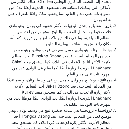
بالحياة إلى النصب التذكاري الوطني Chorten، هناك الكثير من
الأماكن التي يمكنك استكشافها. تستضيف المدينة أيضًا عددًا من
المهرجانات على مدار العام، مما يجعلها مكانًا رائعًا للتعرف على
ثقافة بوتان.
بارو
- تعد بارو إحدى الوجهات الأكثر شعبية في بوتان. وهو وادي
خلاب تحيط به الجبال المغطاة بالثلوج، وهو موطن لعدد من
المعالم السياحية، بما في ذلك دير تاكتسانغ وبارو دزونغ. كما أنه
مكان رائع لتجربة الثقافة البوتانية التقليدية.
بوناخا
- بوناخا هو وادي جميل يقع في غرب بوتان، وهو موطن
لعدد من المعالم السياحية. يعد Punakha Dzong أحد المعالم
الأثرية الأكثر إثارة للإعجاب في البلاد، كما يستحق معبد Chimi
Lhakhang القريب الزيارة أيضًا. كما يقام في الوادي عدد من
المهرجانات على مدار العام.
بومثانج
- بومثانج هو وادي جميل يقع في وسط بوتان، ويضم عددًا
من المعالم السياحية. يعد Jakar Dzong أحد المعالم الأثرية
الأكثر إثارة للإعجاب في البلاد، كما يستحق معبد Kurjey
Lhakhang القريب الزيارة أيضًا. يعد الوادي أيضًا موطنًا لعدد من
المهرجانات البوتانية التقليدية.
ترونجسا
- ترونجسا هي مدينة صغيرة تقع في وسط بوتان، وهي
موطن لعدد من المعالم السياحية. يعد Trongsa Dzong أحد
المعالم الأثرية الأكثر إثارة للإعجاب في البلاد، كما يستحق معبد
Chendebji Chorten القريب الزيارة أيضًا. تعد المدينة أيضًا