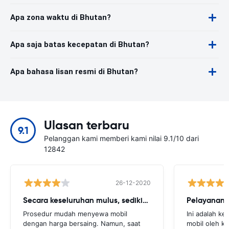
Apa zona waktu di Bhutan?
Apa saja batas kecepatan di Bhutan?
Apa bahasa lisan resmi di Bhutan?
Ulasan terbaru
9.1
Pelanggan kami memberi kami nilai 9.1/10 dari
12842
26-12-2020
Secara keseluruhan mulus, sedikit cegukan
Pelayanan 
Prosedur mudah menyewa mobil
Ini adalah k
dengan harga bersaing. Namun, saat
mobil oleh k