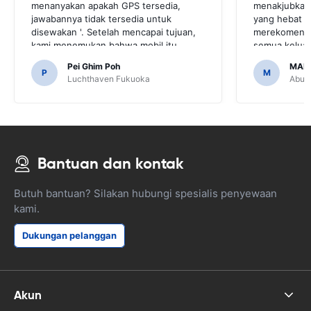
menanyakan apakah GPS tersedia,
menakjubkan,
jawabannya tidak tersedia untuk
yang hebat 
disewakan '. Setelah mencapai tujuan,
merekomendas
kami menemukan bahwa mobil itu
semua keluar
dilengkapi GPS.Akan sangat
melakukan h
Pei Ghim Poh
MAI
mengerikan jika kita memutuskan untuk
teman dan se
P
M
Luchthaven Fukuoka
Abu D
membeli GPS karena perlu menavigasi
telah membua
jalan-jalan di Jepang.
mudah.
Bantuan dan kontak
Butuh bantuan? Silakan hubungi spesialis penyewaan
kami.
Dukungan pelanggan
Akun