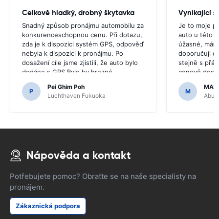
Celkově hladký, drobný škytavka
Vynikající s
Snadný způsob pronájmu automobilu za
Je to moje p
konkurenceschopnou cenu. Při dotazu,
auto u této s
zda je k dispozici systém GPS, odpověď
úžasné, mám 
nebyla k dispozici k pronájmu. Po
doporučuji c
dosažení cíle jsme zjistili, že auto bylo
stejně s přáte
dodáno s GPS.Bylo by hrozné,
cenově dost
kdybychom se rozhodli koupit GPS,
Pei Ghim Poh
MAI
protože bylo nutné jet po japonských
P
M
Luchthaven Fukuoka
Abu D
silnicích.
Nápověda a kontakt
Potřebujete pomoc? Obraťte se na naše specialisty na
pronájem.
Zákaznická podpora