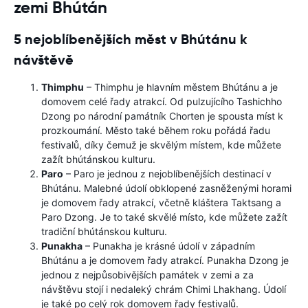
zemi Bhútán
5 nejoblíbenějších měst v Bhútánu k
návštěvě
Thimphu
– Thimphu je hlavním městem Bhútánu a je
domovem celé řady atrakcí. Od pulzujícího Tashichho
Dzong po národní památník Chorten je spousta míst k
prozkoumání. Město také během roku pořádá řadu
festivalů, díky čemuž je skvělým místem, kde můžete
zažít bhútánskou kulturu.
Paro
– Paro je jednou z nejoblíbenějších destinací v
Bhútánu. Malebné údolí obklopené zasněženými horami
je domovem řady atrakcí, včetně kláštera Taktsang a
Paro Dzong. Je to také skvělé místo, kde můžete zažít
tradiční bhútánskou kulturu.
Punakha
– Punakha je krásné údolí v západním
Bhútánu a je domovem řady atrakcí. Punakha Dzong je
jednou z nejpůsobivějších památek v zemi a za
návštěvu stojí i nedaleký chrám Chimi Lhakhang. Údolí
je také po celý rok domovem řady festivalů.