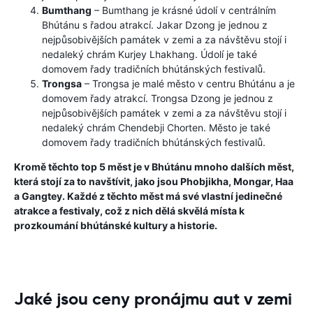
Bumthang
– Bumthang je krásné údolí v centrálním
Bhútánu s řadou atrakcí. Jakar Dzong je jednou z
nejpůsobivějších památek v zemi a za návštěvu stojí i
nedaleký chrám Kurjey Lhakhang. Údolí je také
domovem řady tradičních bhútánských festivalů.
Trongsa
– Trongsa je malé město v centru Bhútánu a je
domovem řady atrakcí. Trongsa Dzong je jednou z
nejpůsobivějších památek v zemi a za návštěvu stojí i
nedaleký chrám Chendebji Chorten. Město je také
domovem řady tradičních bhútánských festivalů.
Kromě těchto top 5 měst je v Bhútánu mnoho dalších měst,
která stojí za to navštívit, jako jsou Phobjikha, Mongar, Haa
a Gangtey. Každé z těchto měst má své vlastní jedinečné
atrakce a festivaly, což z nich dělá skvělá místa k
prozkoumání bhútánské kultury a historie.
Jaké jsou ceny pronájmu aut v zemi