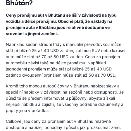
Bhútán?
Ceny pronájmu aut v Bhútánu se liší v závislosti na typu
vozidla a délce pronájmu. Obecně platí, že náklady na
pronájem auta v Bhútánu jsou relativně dostupné ve
srovnání s jinými zeměmi.
Například sedan střední třídy s manuální převodovkou může
stát přibližně 25 až 40 USD za den, zatímco SUV nebo luxusní
auto může stát až 70 až 80 USD za den. Cena za pronájem
automobilu závisí také na délce pronájmu. Například
jednodenní pronájem může stát přibližně 25 až 40 USD,
zatímco dvoudenní pronájem může stát až 50 až 70 USD.
Kromě toho mohou autopůjčovny v Bhútánu nabízet slevy a
speciální nabídky v závislosti na sezóně nebo dostupnosti. Je
důležité se předem informovat u půjčovny, abyste získali
nejlepší nabídku a zajistili, že všechny potřebné dokumenty a
papíry jsou v pořádku.
Celkově jsou ceny za pronájem aut v Bhútánu relativně
dostupné a nabízejí pohodlný způsob, jak prozkoumat zemi.