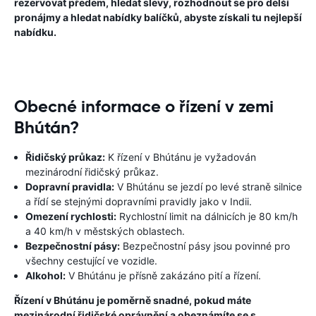
rezervovat předem, hledat slevy, rozhodnout se pro delší
pronájmy a hledat nabídky balíčků, abyste získali tu nejlepší
nabídku.
Obecné informace o řízení v zemi
Bhútán?
Řidičský průkaz:
K řízení v Bhútánu je vyžadován
mezinárodní řidičský průkaz.
Dopravní pravidla:
V Bhútánu se jezdí po levé straně silnice
a řídí se stejnými dopravními pravidly jako v Indii.
Omezení rychlosti:
Rychlostní limit na dálnicích je 80 km/h
a 40 km/h v městských oblastech.
Bezpečnostní pásy:
Bezpečnostní pásy jsou povinné pro
všechny cestující ve vozidle.
Alkohol:
V Bhútánu je přísně zakázáno pití a řízení.
Řízení v Bhútánu je poměrně snadné, pokud máte
mezinárodní řidičské oprávnění a obeznámíte se s