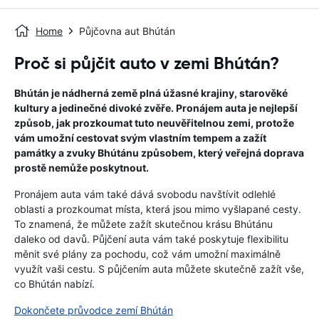
Home
Půjčovna aut Bhútán
Proč si půjčit auto v zemi Bhútán?
Bhútán je nádherná země plná úžasné krajiny, starověké
kultury a jedinečné divoké zvěře. Pronájem auta je nejlepší
způsob, jak prozkoumat tuto neuvěřitelnou zemi, protože
vám umožní cestovat svým vlastním tempem a zažít
památky a zvuky Bhútánu způsobem, který veřejná doprava
prostě nemůže poskytnout.
Pronájem auta vám také dává svobodu navštívit odlehlé
oblasti a prozkoumat místa, která jsou mimo vyšlapané cesty.
To znamená, že můžete zažít skutečnou krásu Bhútánu
daleko od davů. Půjčení auta vám také poskytuje flexibilitu
měnit své plány za pochodu, což vám umožní maximálně
využít vaši cestu. S půjčením auta můžete skutečně zažít vše,
co Bhútán nabízí.
Dokončete průvodce zemí Bhútán