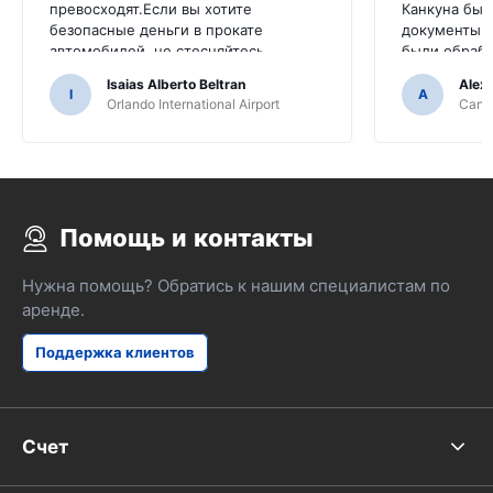
превосходят.Если вы хотите
Канкуна был
безопасные деньги в прокате
документы д
автомобилей, не стесняйтесь
были обраб
обращаться к ним
непрофесси
Isaias Alberto Beltran
Alex
I
A
Orlando International Airport
Cancu
Помощь и контакты
Нужна помощь? Обратись к нашим специалистам по
аренде.
Поддержка клиентов
Счет