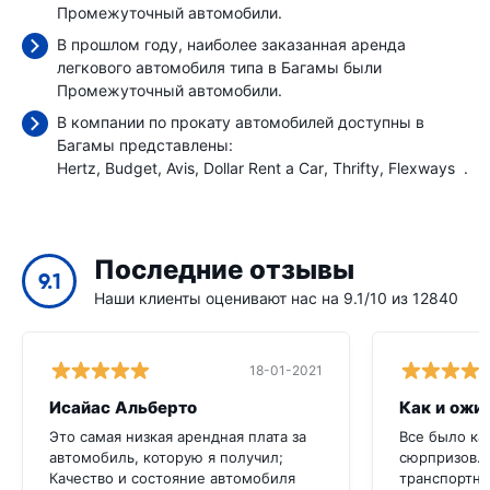
Промежуточный автомобили.
В прошлом году, наиболее заказанная аренда
легкового автомобиля типа в Багамы были
Промежуточный автомобили.
В компании по прокату автомобилей доступны в
Багамы представлены:
Hertz
Budget
Avis
Dollar Rent a Car
Thrifty
Flexways
.
Последние отзывы
9.1
Наши клиенты оценивают нас на 9.1/10 из 12840
18-01-2021
Исайас Альберто
Как и ожи
Это самая низкая арендная плата за
Все было ка
автомобиль, которую я получил;
сюрпризов.
Качество и состояние автомобиля
транспортно