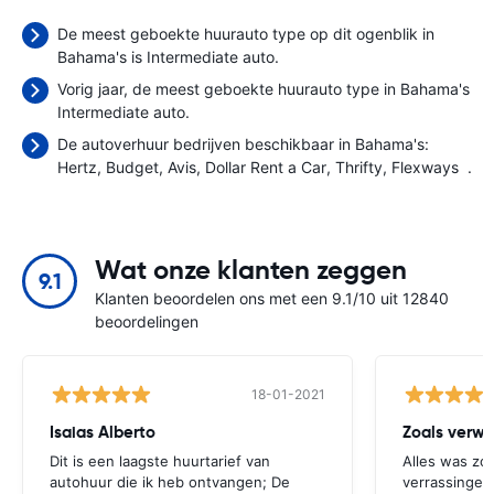
De meest geboekte huurauto type op dit ogenblik in
Bahama's is Intermediate auto.
Vorig jaar, de meest geboekte huurauto type in Bahama's
Intermediate auto.
De autoverhuur bedrijven beschikbaar in Bahama's:
Hertz
Budget
Avis
Dollar Rent a Car
Thrifty
Flexways
.
Wat onze klanten zeggen
9.1
Klanten beoordelen ons met een 9.1/10 uit 12840
beoordelingen
18-01-2021
Isaias Alberto
Zoals verw
Dit is een laagste huurtarief van
Alles was zo
autohuur die ik heb ontvangen; De
verrassingen