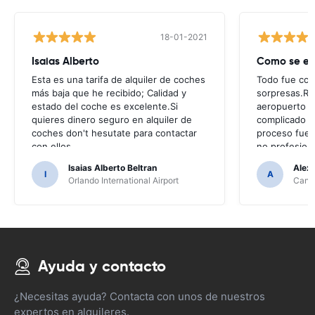
18-01-2021
Isaias Alberto
Como se es
Esta es una tarifa de alquiler de coches
Todo fue com
más baja que he recibido; Calidad y
sorpresas.Reg
estado del coche es excelente.Si
aeropuerto d
quieres dinero seguro en alquiler de
complicado y 
coches don't hesutate para contactar
proceso fue
con ellos
no profesiona
Isaias Alberto Beltran
Alex
I
A
Orlando International Airport
Cancu
Ayuda y contacto
¿Necesitas ayuda? Contacta con unos de nuestros
expertos en alquileres.