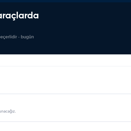
araçlarda
çerlidir - bugün
sunacağız.