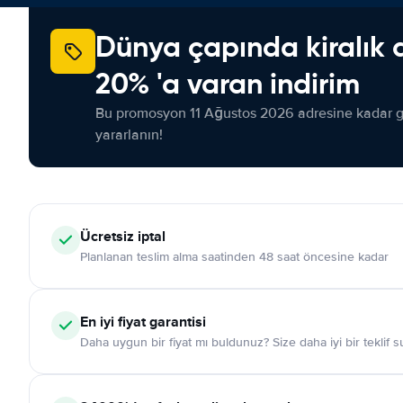
Dünya çapında kiralık 
20% 'a varan indirim
Bu promosyon 11 Ağustos 2026 adresine kadar ge
yararlanın!
Ücretsiz iptal
Planlanan teslim alma saatinden 48 saat öncesine kadar
En iyi fiyat garantisi
Daha uygun bir fiyat mı buldunuz? Size daha iyi bir teklif 