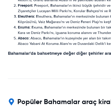
Resort'u, Grand Bahama Adası'nı ve yakındaki adaları keş
Freeport:
Freeport, Bahamalar'ın ikinci büyük şehridir ve
Ziyaretçiler Lucayan Milli Parkı'nı, Korular Bahçesi'ni ve
Eleuthera:
Eleuthera, Bahamalar'ın merkezinde bulunan kü
Köprüsü'nü, Vaiz Mağarası'nı ve Deniz Feneri Plajı'nı keşfe
Exuma:
Exuma, Bahamalar'ın merkezinde bulunan bir takım
Kara ve Deniz Parkı'nı, iguana koruma alanını ve Thunderb
Abaco:
Abaco, Bahamalar'ın kuzeyinde yer alan bir takımad
Abaco Yabani At Koruma Alanı'nı ve Duvardaki Delik'i keş
Bahamalar'da bahsetmeye değer diğer şehirler aras
Popüler Bahamalar araç kira