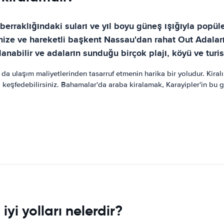
 berraklığındaki suları ve yıl boyu güneş ışığıyla popü
ize ve hareketli başkent Nassau'dan rahat Out Adaları'
lanabilir ve adaların sunduğu birçok plajı, köyü ve turi
da ulaşım maliyetlerinden tasarruf etmenin harika bir yoludur. Kira
keşfedebilirsiniz. Bahamalar'da araba kiralamak, Karayipler'in bu 
yi yolları nelerdir?