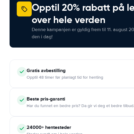
Opptil 20% rabatt på le
over hele verden
Denne kampanjen er gyldig frem til 11. august 2
den i dag!
Gratis
avbestilling
Opptil 48 timer før planlagt tid for henting
Beste pris-garanti
Har du funnet en bedre pris? Da gir vi deg et bedre tilbud
24000+
hentesteder