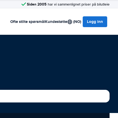
Siden 2005
har vi sammenlignet priser på bilutleie
Ofte stilte spørsmål
Kundestøtte
(NO)
Logg inn