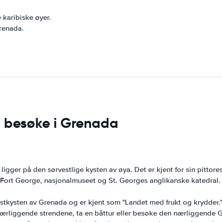
 karibiske øyer.
Grenada.
å besøke i Grenada
igger på den sørvestlige kysten av øya. Det er kjent for sin pittor
udert Fort George, nasjonalmuseet og St. Georges anglikanske kated
estkysten av Grenada og er kjent som "Landet med frukt og krydder.
ærliggende strendene, ta en båttur eller besøke den nærliggende 