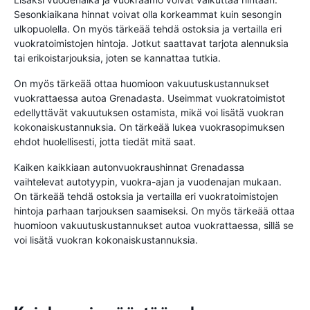
Sesonkiaikana hinnat voivat olla korkeammat kuin sesongin
ulkopuolella. On myös tärkeää tehdä ostoksia ja vertailla eri
vuokratoimistojen hintoja. Jotkut saattavat tarjota alennuksia
tai erikoistarjouksia, joten se kannattaa tutkia.
On myös tärkeää ottaa huomioon vakuutuskustannukset
vuokrattaessa autoa Grenadasta. Useimmat vuokratoimistot
edellyttävät vakuutuksen ostamista, mikä voi lisätä vuokran
kokonaiskustannuksia. On tärkeää lukea vuokrasopimuksen
ehdot huolellisesti, jotta tiedät mitä saat.
Kaiken kaikkiaan autonvuokraushinnat Grenadassa
vaihtelevat autotyypin, vuokra-ajan ja vuodenajan mukaan.
On tärkeää tehdä ostoksia ja vertailla eri vuokratoimistojen
hintoja parhaan tarjouksen saamiseksi. On myös tärkeää ottaa
huomioon vakuutuskustannukset autoa vuokrattaessa, sillä se
voi lisätä vuokran kokonaiskustannuksia.