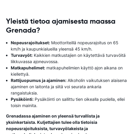
Yleistä tietoa ajamisesta maassa
Grenada?
Nopeusrajoitukset:
Moottoriteillä nopeusrajoitus on 65
km/h ja kaupunkialueilla yleensä 45 km/h.
Turvavyöt:
Kaikkien matkustajien on käytettävä turvavöitä
liikkuvassa ajoneuvossa.
Matkapuhelimet:
matkapuhelimien käyttö ajon aikana on
kiellettyä.
Rattijuopumus ja ajaminen:
Alkoholin vaikutuksen alaisena
ajaminen on laitonta ja siitä voi seurata ankaria
rangaistuksia.
Pysäköinti:
Pysäköinti on sallittu tien oikealla puolella, ellei
toisin mainita.
Grenadassa ajaminen on yleensä turvallista ja
yksinkertaista. Kuljettajien tulee olla tietoisia
nopeusrajoituksista, turvavyölakeista ja