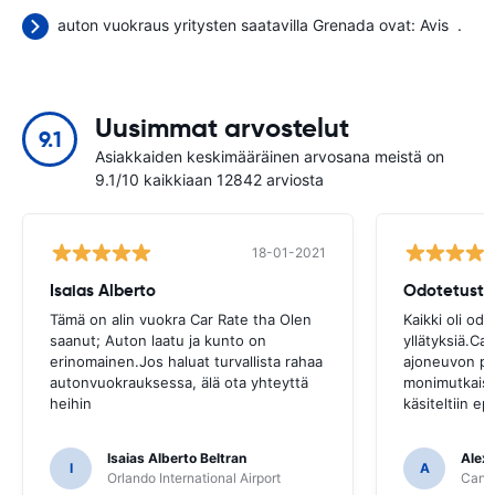
auton vuokraus yritysten saatavilla Grenada ovat:
Avis
.
Uusimmat arvostelut
9.1
Asiakkaiden keskimääräinen arvosana meistä on
9.1/10 kaikkiaan 12842 arviosta
18-01-2021
Isaias Alberto
Odotetusti
Tämä on alin vuokra Car Rate tha Olen
Kaikki oli odo
saanut; Auton laatu ja kunto on
yllätyksiä.Ca
erinomainen.Jos haluat turvallista rahaa
ajoneuvon pa
autonvuokrauksessa, älä ota yhteyttä
monimutkaista
heihin
käsiteltiin ep
Isaias Alberto Beltran
Alex
I
A
Orlando International Airport
Cancu