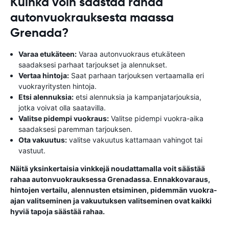
Kuinka voin säästää rahaa
autonvuokrauksesta maassa
Grenada?
Varaa etukäteen:
Varaa autonvuokraus etukäteen
saadaksesi parhaat tarjoukset ja alennukset.
Vertaa hintoja:
Saat parhaan tarjouksen vertaamalla eri
vuokrayritysten hintoja.
Etsi alennuksia:
etsi alennuksia ja kampanjatarjouksia,
jotka voivat olla saatavilla.
Valitse pidempi vuokraus:
Valitse pidempi vuokra-aika
saadaksesi paremman tarjouksen.
Ota vakuutus:
valitse vakuutus kattamaan vahingot tai
vastuut.
Näitä yksinkertaisia ​​vinkkejä noudattamalla voit säästää
rahaa autonvuokrauksessa Grenadassa. Ennakkovaraus,
hintojen vertailu, alennusten etsiminen, pidemmän vuokra-
ajan valitseminen ja vakuutuksen valitseminen ovat kaikki
hyviä tapoja säästää rahaa.