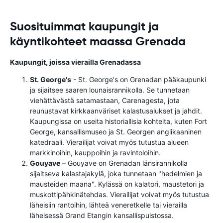
Suosituimmat kaupungit ja
käyntikohteet maassa Grenada
Kaupungit, joissa vierailla Grenadassa
St. George's
- St. George's on Grenadan pääkaupunki
ja sijaitsee saaren lounaisrannikolla. Se tunnetaan
viehättävästä satamastaan, Carenagesta, jota
reunustavat kirkkaanväriset kalastusalukset ja jahdit.
Kaupungissa on useita historiallisia kohteita, kuten Fort
George, kansallismuseo ja St. Georgen anglikaaninen
katedraali. Vierailijat voivat myös tutustua alueen
markkinoihin, kauppoihin ja ravintoloihin.
Gouyave
– Gouyave on Grenadan länsirannikolla
sijaitseva kalastajakylä, joka tunnetaan "hedelmien ja
mausteiden maana". Kylässä on kalatori, maustetori ja
muskottipähkinätehdas. Vierailijat voivat myös tutustua
läheisiin rantoihin, lähteä veneretkelle tai vierailla
läheisessä Grand Etangin kansallispuistossa.