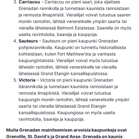
Carriacou
- Carriacou on pieni saari, joka sijaitsee
Grenadan rannikolla ja tunnetaan kauniista rannoistaan ​​
ja rennosta ilmapiiristä. Vierailijat voivat tutustua saaren
moniin rantoihin, lähteä veneretkelle ympäri saarta tai
vierailla läheisessä Belmont Estatessa. Saarella on myös
useita ravintoloita, baareja ja kauppoja.
Sauteurs
- Sauteurs on pieni kaupunki Grenadan
pohjoisrannikolla. Kaupunki on tunnettu historiallisista
kohteistaan, kuten Fort Matthew'sta ja vanhasta
kaupungintalosta. Vierailijat voivat myös tutustua
läheisiin rantoihin, lähteä veneretkelle tai vierailla
läheisessä Grand Etangin kansallispuistossa.
Victoria
– Victoria on pieni kaupunki Grenadan
itärannikolla ja tunnetaan kauniista rannoistaan ​​ja
rennosta ilmapiiristä. Vierailijat voivat tutustua
kaupungin moniin rantoihin, lähteä veneretkelle ympäri
saarta tai vierailla läheisessä Grand Etangin
kansallispuistossa. Kaupungissa on myös useita
ravintoloita, baareja ja kauppoja.
Muita Grenadan mainitsemisen arvoisia kaupunkeja ovat
Grenville, St. David's ja Grand Anse. Grenada on kaunis