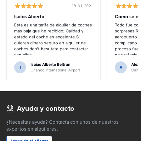
18-01-2021
Isaias Alberto
Como se es
Esta es una tarifa de alquiler de coches
Todo fue com
más baja que he recibido; Calidad y
sorpresas.Reg
estado del coche es excelente.Si
aeropuerto d
quieres dinero seguro en alquiler de
complicado y 
coches don't hesutate para contactar
proceso fue
con ellos
no profesiona
Isaias Alberto Beltran
Alex
I
A
Orlando International Airport
Cancu
Ayuda y contacto
¿Necesitas ayuda? Contacta con unos de nuestros
expertos en alquileres.