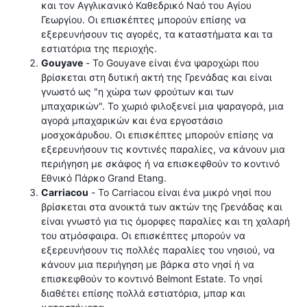
και τον Αγγλικανικό Καθεδρικό Ναό του Αγίου
Γεωργίου. Οι επισκέπτες μπορούν επίσης να
εξερευνήσουν τις αγορές, τα καταστήματα και τα
εστιατόρια της περιοχής.
Gouyave
- Το Gouyave είναι ένα ψαροχώρι που
βρίσκεται στη δυτική ακτή της Γρενάδας και είναι
γνωστό ως "η χώρα των φρούτων και των
μπαχαρικών". Το χωριό φιλοξενεί μια ψαραγορά, μια
αγορά μπαχαρικών και ένα εργοστάσιο
μοσχοκάρυδου. Οι επισκέπτες μπορούν επίσης να
εξερευνήσουν τις κοντινές παραλίες, να κάνουν μια
περιήγηση με σκάφος ή να επισκεφθούν το κοντινό
Εθνικό Πάρκο Grand Etang.
Carriacou
- Το Carriacou είναι ένα μικρό νησί που
βρίσκεται στα ανοικτά των ακτών της Γρενάδας και
είναι γνωστό για τις όμορφες παραλίες και τη χαλαρή
του ατμόσφαιρα. Οι επισκέπτες μπορούν να
εξερευνήσουν τις πολλές παραλίες του νησιού, να
κάνουν μια περιήγηση με βάρκα στο νησί ή να
επισκεφθούν το κοντινό Belmont Estate. Το νησί
διαθέτει επίσης πολλά εστιατόρια, μπαρ και