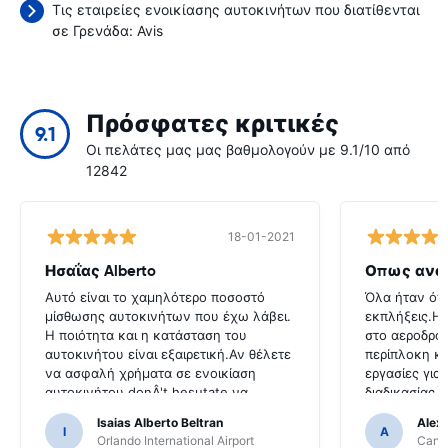
Τις εταιρείες ενοικίασης αυτοκινήτων που διατίθενται
σε Γρενάδα:
Avis
Πρόσφατες κριτικές
9.1
Οι πελάτες μας μας βαθμολογούν με 9.1/10 από
12842
18-01-2021
Ησαΐας Alberto
Οπως ανα
Αυτό είναι το χαμηλότερο ποσοστό
Όλα ήταν όπ
μίσθωσης αυτοκινήτων που έχω λάβει.
εκπλήξεις.Η
Η ποιότητα και η κατάσταση του
στο αεροδρόμ
αυτοκινήτου είναι εξαιρετική.Αν θέλετε
περίπλοκη κα
να ασφαλή χρήματα σε ενοικίαση
εργασίες για
αυτοκινήτου donÂ't hesutate να
διαδικασίας 
επικοινωνήσετε μαζί τους
αντιεπαγγελμ
Isaias Alberto Beltran
Alex
I
A
Orlando International Airport
Cancu