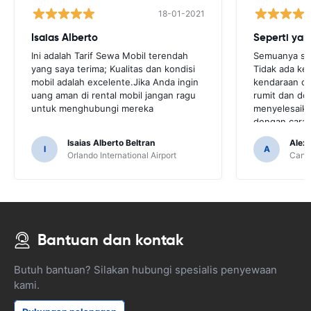
18-01-2021
Isaias Alberto
Seperti yan
Ini adalah Tarif Sewa Mobil terendah
Semuanya sep
yang saya terima; Kualitas dan kondisi
Tidak ada ke
mobil adalah excelente.Jika Anda ingin
kendaraan di
uang aman di rental mobil jangan ragu
rumit dan d
untuk menghubungi mereka
menyelesaika
dengan cara y
Isaias Alberto Beltran
Alex
I
A
Orlando International Airport
Cancu
Bantuan dan kontak
Butuh bantuan? Silakan hubungi spesialis penyewaan
kami.